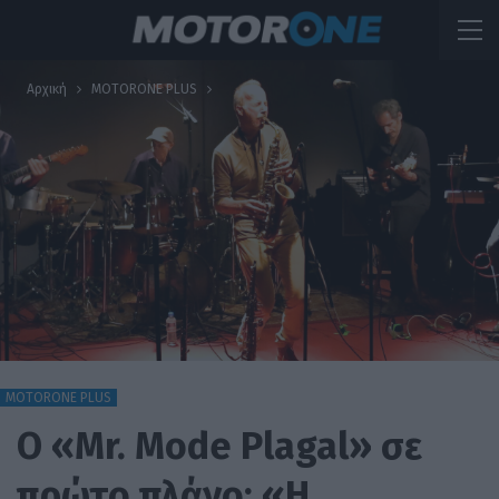
Αρχική
MOTORONE PLUS
MOTORONE PLUS
O «Mr. Mode Plagal» σε
πρώτο πλάνο: «Η