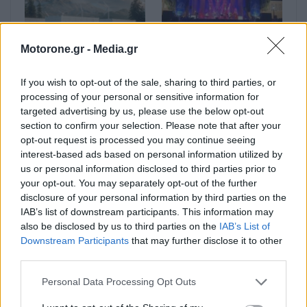
Motorone.gr -
Media.gr
Μπαταρίες: Ξεκίνησε η
Μαγεία με τον Omar
χορήγηση προσφορών
Faruk Tekbilek στο
If you wish to opt-out of the sale, sharing to third parties, or
σύνδεσης 1 GW σε
Ζάππειο
processing of your personal or sensitive information for
clusters
targeted advertising by us, please use the below opt-out
φωτοβολταϊκών
section to confirm your selection. Please note that after your
opt-out request is processed you may continue seeing
interest-based ads based on personal information utilized by
us or personal information disclosed to third parties prior to
your opt-out. You may separately opt-out of the further
disclosure of your personal information by third parties on the
IAB’s list of downstream participants. This information may
also be disclosed by us to third parties on the
IAB’s List of
Downstream Participants
that may further disclose it to other
Attica Roots Festival: Ο
Οι Χαΐνηδες έφεραν την
third parties.
Omar Faruk Tekbilek
Κρήτη στην Πλατεία
στο Ζάππειο για μια
Κοτζιά και απογείωσαν
Personal Data Processing Opt Outs
μοναδική μυσταγωγική…
το Attica Roots…