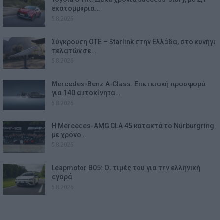
εκατομμύρια…
5.8.2026
Σύγκρουση ΟΤΕ – Starlink στην Ελλάδα, στο κυνήγι
πελατών σε…
5.8.2026
Mercedes-Benz A-Class: Επετειακή προσφορά
για 140 αυτοκίνητα…
5.8.2026
Η Mercedes-AMG CLA 45 κατακτά το Nürburgring
με χρόνο…
5.8.2026
Leapmotor B05: Οι τιμές του για την ελληνική
αγορά
5.8.2026