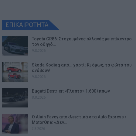
ΕΠΙΚΑΙΡΟΤΗΤΑ
Toyota GR86: Στοχευμένες αλλαγές με επίκεντρο
τον οδηγό…
9.8.2026
Skoda Kodiaq από… χαρτί: Κι όμως, τα φώτα του
ανάβουν!
9.8.2026
Bugatti Destrier: «Γλυπτό» 1.600 ίππων
8.8.2026
Ο Alain Favey αποκλειστικά στα Auto Express /
MotorOne: «Δεν…
7.8.2026