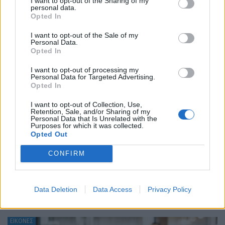
I want to opt-out of the Sharing of my
personal data.
ΕΠΙΚΑΙΡΟΤΗΤΑ
Opted In
I want to opt-out of the Sale of my
ΚΟΣΜΟΣ
Personal Data.
Opted In
I want to opt-out of processing my
Personal Data for Targeted Advertising.
Opted In
I want to opt-out of Collection, Use,
Retention, Sale, and/or Sharing of my
Personal Data that Is Unrelated with the
Purposes for which it was collected.
Opted Out
CONFIRM
Toyota GR86: Στοχευμένες αλλαγές με επίκεντρο
τον οδηγό αλλά… όχι για την…
Data Deletion
Data Access
Privacy Policy
ΝΊΚΟΣ ΝΑΟΎΜ
9.8.2026
ΕΙΚΟΝΕΣ