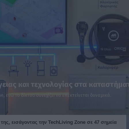
ργειας και τεχνολογίας στα καταστήμα
 ενώ το δίκτυο συνεχίζει να επεκτείνεται δυναμικά.
της, εισάγοντας την TechLiving Zone σε 47 σημεία