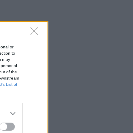
sonal or
ection to
ou may
 personal
out of the
 downstream
B’s List of