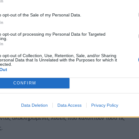
In
ένα ενιαίο περιβάλλον
o opt-out of the Sale of my Personal Data.
In
πως αντλίες θερμότητας, κλιματιστικά και
to opt-out of processing my Personal Data for Targeted
ξοικονόμησης και παραγωγής ενέργειας στο σπίτι ή
ing.
In
ει smartphone και αξεσουάρ κινητής τηλεφωνίας για
o opt-out of Collection, Use, Retention, Sale, and/or Sharing
αμβάνει έξυπνες οικιακές συσκευές που
ersonal Data that Is Unrelated with the Purposes for which it
lected.
. Παράλληλα, στην κατηγορία
iExperience
οι πελάτες
Out
ok, iPad, ενώ η κατηγορία
l
aptop και περιφερειακά
CONFIRM
και αξεσουάρ για εργασία και ψυχαγωγία. Τέλος, η
ις και προϊόντα gaming για ολοκληρωμένη
Data Deletion
Data Access
Privacy Policy
επισκέπτονται τα καταστήματα ΔΕΗ μπορούν να
ντας ολοκληρωμένες λύσεις που καλύπτουν τόσο τις
ς.