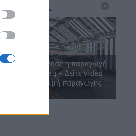
WEBTV
Skoda: Ξεκίνησε η παραγωγή
του νέου Peaq – Δείτε Video
από τη γραμμή παραγωγής
WEB TV
6.8.2026