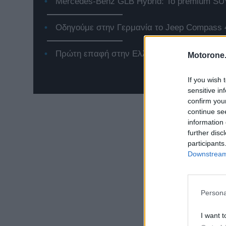
Mercedes-Benz GLB Hybrid: Το premium SUV
Οδηγούμε στην Γερμανία το Jeep Compass 
Πρώτη επαφή στην Ελλάδα με το νέο Renaul
Motorone.
If you wish 
sensitive in
confirm you
continue se
information 
further disc
participants
Downstream 
Persona
I want t