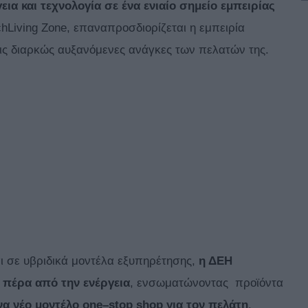
ια και τεχνολογία σε ένα ενιαίο σημείο εμπειρίας
chLiving Zone, επαναπροσδιορίζεται η εμπειρία
τις διαρκώς αυξανόμενες ανάγκες των πελατών της.
αι σε υβριδικά μοντέλα εξυπηρέτησης,
η ΔΕΗ
 πέρα από την ενέργεια
, ενσωματώνοντας προϊόντα
να νέο μοντέλο
one
–
stop
shop
για τον πελάτη
.