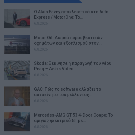
Ο Alain Favey αποκλειστικά στα Auto
Express / MotorOne: Το…
6.8.2026
Motor Oil: Δωρεά πυροσβεστικών
οχημάτων και εξοπλισμού στον…
6.8.2026
Skoda: Ξεκίνησε η παραγωγή του νέου
Peaq – Δείτε Video…
6.8.2026
GAC: Πώς το software αλλάζει το
αυτοκίνητο του μέλλοντος…
6.8.2026
Mercedes-AMG GT 53 4-Door Coupe: Το
αμιγώς ηλεκτρικό GT με…
6.8.2026