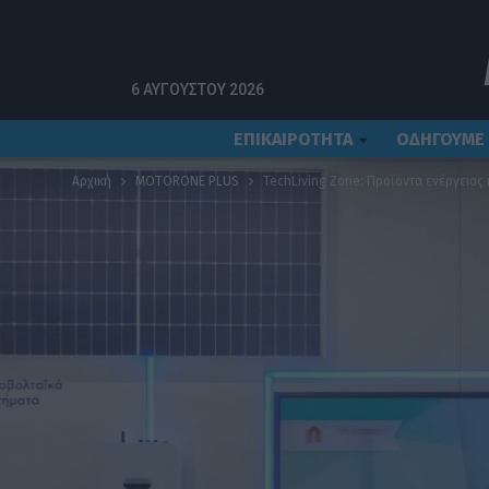
6 ΑΥΓΟΎΣΤΟΥ 2026
ΕΠΙΚΑΙΡΟΤΗΤΑ
ΟΔΗΓΟΥΜΕ
Αρχική
MOTORONE PLUS
TechLiving Zone: Προϊόντα ενέργειας 