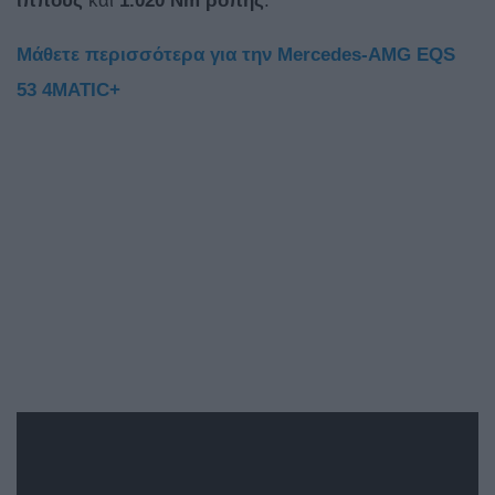
ίππoυς
και
1.020 Nm
ροπής
.
Μάθετε περισσότερα για την Mercedes-AMG EQS
53 4MATIC+