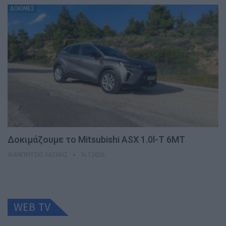
ΔΟΚΙΜΕΣ
Δοκιμάζουμε το Mitsubishi ASX 1.0l-T 6MT
ΦΑΜΠΡΊΤΣΙΟ ΛΑΖΆΚΙΣ
14.7.2026
WEB TV