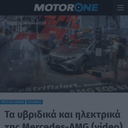
Αρχική
MOTOR GREEN
MOTOR GREEN
ΚΟΣΜΟΣ
Τα υβριδικά και ηλεκτρικά
της Mercedes-AMG (video)