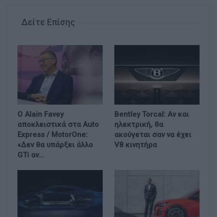
Δείτε Επίσης
Ο Alain Favey
Bentley Torcal: Αν και
αποκλειστικά στα Auto
ηλεκτρική, θα
Express / MotorOne:
ακούγεται σαν να έχει
«Δεν θα υπάρξει άλλο
V8 κινητήρα
GTi αν…