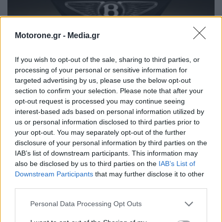
Motorone.gr -
Media.gr
If you wish to opt-out of the sale, sharing to third parties, or
processing of your personal or sensitive information for
targeted advertising by us, please use the below opt-out
Bentley Torcal: Αν και ηλεκτρική, θα ακούγεται
section to confirm your selection. Please note that after your
σαν να έχει V8 κινητήρα
opt-out request is processed you may continue seeing
interest-based ads based on personal information utilized by
ΝΊΚΟΣ ΝΑΟΎΜ
7.8.2026
us or personal information disclosed to third parties prior to
your opt-out. You may separately opt-out of the further
disclosure of your personal information by third parties on the
IAB’s list of downstream participants. This information may
MOTOR GREEN
also be disclosed by us to third parties on the
IAB’s List of
Downstream Participants
that may further disclose it to other
third parties.
MOTOR GREEN
Personal Data Processing Opt Outs