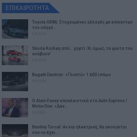
ΕΠΙΚΑΙΡΟΤΗΤΑ
Toyota GR86: Στοχευμένες αλλαγές με επίκεντρο
τον οδηγό…
9.8.2026
Skoda Kodiaq από… χαρτί: Κι όμως, τα φώτα του
ανάβουν!
9.8.2026
Bugatti Destrier: «Γλυπτό» 1.600 ίππων
8.8.2026
Ο Alain Favey αποκλειστικά στα Auto Express /
MotorOne: «Δεν…
7.8.2026
Bentley Torcal: Αν και ηλεκτρική, θα ακούγεται
σαν να έχει…