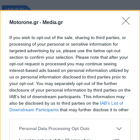
WEBTV
Motorone.gr -
Media.gr
If you wish to opt-out of the sale, sharing to third parties, or
processing of your personal or sensitive information for
targeted advertising by us, please use the below opt-out
section to confirm your selection. Please note that after your
opt-out request is processed you may continue seeing
interest-based ads based on personal information utilized by
us or personal information disclosed to third parties prior to
your opt-out. You may separately opt-out of the further
Skoda: Ξεκίνησε η παραγωγή του
disclosure of your personal information by third parties on the
νέου Peaq – Δείτε Video από τη
IAB’s list of downstream participants. This information may
also be disclosed by us to third parties on the
IAB’s List of
γραμμή παραγωγής
Downstream Participants
that may further disclose it to other
third parties.
WEB TV
6.8.2026
Personal Data Processing Opt Outs