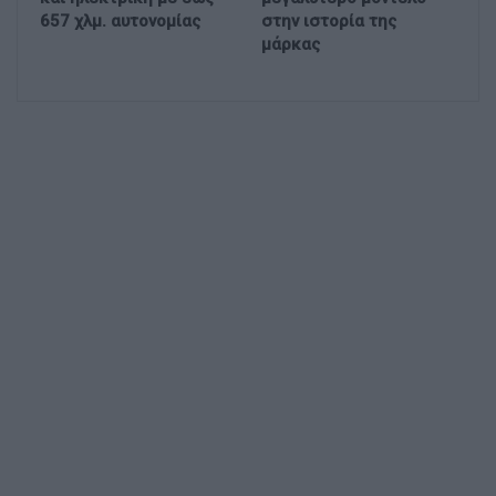
657 χλμ. αυτονομίας
στην ιστορία της
μάρκας