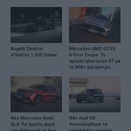
Bugatti Destrier:
Mercedes-AMG GT 53
«Γλυπτό» 1.600 ίππων
4-Door Coupe: Το
αμιγώς ηλεκτρικό GT με
τα 800+ χιλιόμετρα…
Νέα Mercedes-Benz
Νέο Audi Q9:
GLA: Για πρώτη φορά
Αποκαλύφθηκε το
και ηλεκτρική με έως
μεγαλύτερο μοντέλο