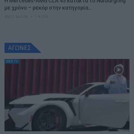
Η Mercedes-AMG CLA 45 κατακτά το Nürburgring
με χρόνο – ρεκόρ στην κατηγορία…
ΝΊΚΟΣ ΝΑΟΎΜ
5.8.2026
ΑΓΩΝΕΣ
WEB TV