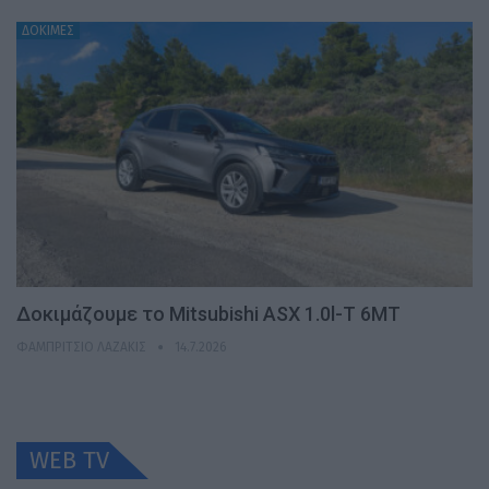
ΔΟΚΙΜΕΣ
Δοκιμάζουμε το Mitsubishi ASX 1.0l-T 6MT
ΦΑΜΠΡΊΤΣΙΟ ΛΑΖΆΚΙΣ
14.7.2026
WEB TV