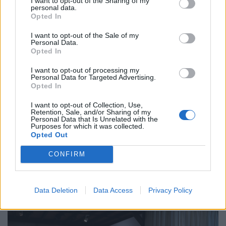
I want to opt-out of the Sharing of my
personal data.
Opted In
Πλατφόρμα ECA: Η
I want to opt-out of the Sale of my
Personal Data.
τεχνολογική καρδιά του
Opted In
smart #2
I want to opt-out of processing my
Personal Data for Targeted Advertising.
Opted In
Πέρα όμως από την αισθητική, το smart #2 κρύβει
I want to opt-out of Collection, Use,
Retention, Sale, and/or Sharing of my
κάτω από το αμάξωμά του ένα τεχνολογικό
Personal Data that Is Unrelated with the
Purposes for which it was collected.
οπλοστάσιο που αναπτύχθηκε εξ ολοκλήρου από τη
Opted Out
smart. Πρόκειται για την
ολοκαίνουργια πλατφόρμα
CONFIRM
ECA (Electric Compact Architecture)
, η οποία
επαναπροσδιορίζει τα δεδομένα της κατηγορίας A-
Data Deletion
Data Access
Privacy Policy
Segment.