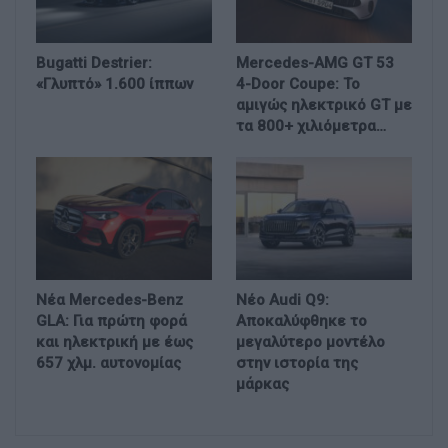
Bugatti Destrier:
Mercedes-AMG GT 53
«Γλυπτό» 1.600 ίππων
4-Door Coupe: Το
αμιγώς ηλεκτρικό GT με
τα 800+ χιλιόμετρα…
Νέα Mercedes-Benz
Νέο Audi Q9:
GLA: Για πρώτη φορά
Αποκαλύφθηκε το
και ηλεκτρική με έως
μεγαλύτερο μοντέλο
657 χλμ. αυτονομίας
στην ιστορία της
μάρκας