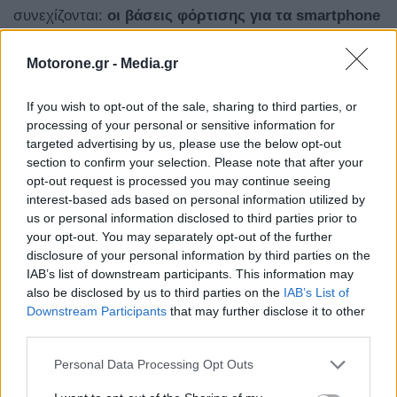
συνεχίζονται:
οι βάσεις φόρτισης για τα smartphone
είναι κάθετες
, εξοικονομώντας πολύτιμο χώρο, ενώ τα
Motorone.gr -
Media.gr
χειριστήρια για τα παράθυρα έχουν τοποθετηθεί στο
κέντρο, ανάμεσα στους επιβάτες. Μια vintage πινελιά
If you wish to opt-out of the sale, sharing to third parties, or
processing of your personal or sensitive information for
που οι παλαιότεροι ιδιοκτήτες smart θα εκτιμήσουν
targeted advertising by us, please use the below opt-out
δεόντως, καθώς απελευθερώνει χώρο από τα πάνελ
section to confirm your selection. Please note that after your
opt-out request is processed you may continue seeing
των θυρών.
interest-based ads based on personal information utilized by
us or personal information disclosed to third parties prior to
your opt-out. You may separately opt-out of the further
disclosure of your personal information by third parties on the
IAB’s list of downstream participants. This information may
also be disclosed by us to third parties on the
IAB’s List of
Downstream Participants
that may further disclose it to other
third parties.
Personal Data Processing Opt Outs