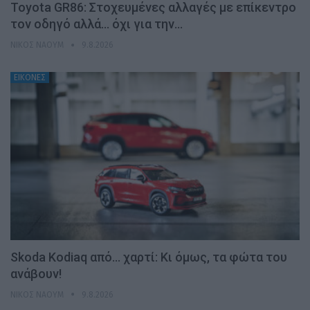
Toyota GR86: Στοχευμένες αλλαγές με επίκεντρο
τον οδηγό αλλά… όχι για την…
ΝΊΚΟΣ ΝΑΟΎΜ
9.8.2026
ΕΙΚΟΝΕΣ
Skoda Kodiaq από… χαρτί: Κι όμως, τα φώτα του
ανάβουν!
ΝΊΚΟΣ ΝΑΟΎΜ
9.8.2026