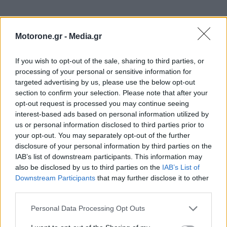
Motorone.gr -
Media.gr
If you wish to opt-out of the sale, sharing to third parties, or
processing of your personal or sensitive information for
targeted advertising by us, please use the below opt-out
section to confirm your selection. Please note that after your
ΕΠΙΚΑΙΡΟΤΗΤΑ
opt-out request is processed you may continue seeing
interest-based ads based on personal information utilized by
us or personal information disclosed to third parties prior to
Toyota GR86: Στοχευμένες αλλαγές με επίκεντρο
τον οδηγό…
your opt-out. You may separately opt-out of the further
disclosure of your personal information by third parties on the
9.8.2026
IAB’s list of downstream participants. This information may
also be disclosed by us to third parties on the
IAB’s List of
Skoda Kodiaq από… χαρτί: Κι όμως, τα φώτα του
Downstream Participants
that may further disclose it to other
ανάβουν!
third parties.
9.8.2026
Personal Data Processing Opt Outs
Bugatti Destrier: «Γλυπτό» 1.600 ίππων
8.8.2026