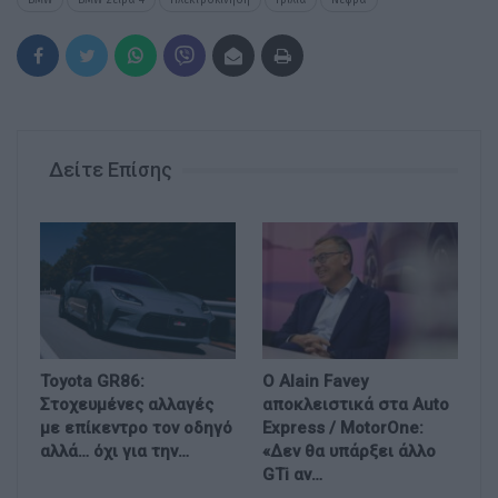
BMW
BMW Σειρά 4
Hλεκτροκίνηση
Γρίλια
Νεφρά
Δείτε Επίσης
Toyota GR86:
Ο Alain Favey
Στοχευμένες αλλαγές
αποκλειστικά στα Auto
με επίκεντρο τον οδηγό
Express / MotorOne:
αλλά… όχι για την…
«Δεν θα υπάρξει άλλο
GTi αν…