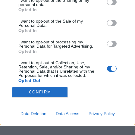
I want to opt-out of the Sharing of my
personal data.
Opted In
Ο Alain Favey αποκλειστικά στα Auto Express /
I want to opt-out of the Sale of my
MotorOne: «Δεν…
Personal Data.
7.8.2026
Opted In
I want to opt-out of processing my
Bentley Torcal: Αν και ηλεκτρική, θα ακούγεται
Personal Data for Targeted Advertising.
σαν να έχει…
Opted In
7.8.2026
I want to opt-out of Collection, Use,
Retention, Sale, and/or Sharing of my
Personal Data that Is Unrelated with the
Purposes for which it was collected.
Opted Out
CONFIRM
Data Deletion
Data Access
Privacy Policy