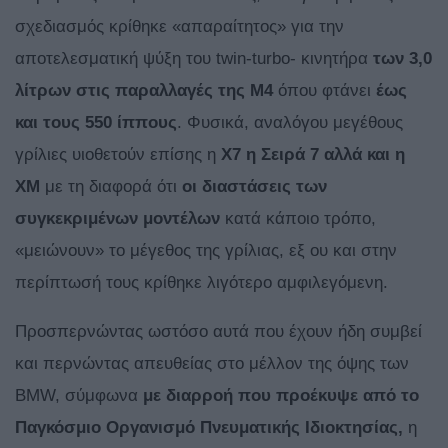
σχεδιασμός κρίθηκε «απαραίτητος» για την
αποτελεσματική ψύξη του twin-turbo- κινητήρα
των 3,0
λίτρων στις παραλλαγές της Μ4
όπου φτάνει
έως
και τους 550 ίππους
. Φυσικά, αναλόγου μεγέθους
γρίλιες υιοθετούν επίσης η
Χ7 η Σειρά 7 αλλά και η
Χ
M
με τη διαφορά ότι
οι διαστάσεις των
συγκεκριμένων μοντέλων
κατά κάποιο τρόπο,
«μειώνουν» το μέγεθος της γρίλιας, εξ ου και στην
περίπτωσή τους κρίθηκε λιγότερο αμφιλεγόμενη.
Προσπερνώντας ωστόσο αυτά που έχουν ήδη συμβεί
και περνώντας απευθείας στο μέλλον της όψης των
BMW, σύμφωνα
με διαρροή που προέκυψε από το
Παγκόσμιο Οργανισμό Πνευματικής Ιδιοκτησίας,
η