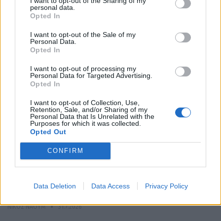
I want to opt-out of the Sharing of my
Ηλεκτροκίνηση: Οι υπηρεσίες και τα πακέτα των
personal data.
παρόχων ενέργειας
Opted In
NEWSROOM
31.7.2026
I want to opt-out of the Sale of my
Personal Data.
Opted In
MOTOR GREEN
I want to opt-out of processing my
Personal Data for Targeted Advertising.
Opted In
I want to opt-out of Collection, Use,
Retention, Sale, and/or Sharing of my
Personal Data that Is Unrelated with the
Purposes for which it was collected.
Opted Out
CONFIRM
Τα πρώτα αυτοκίνητα υδρογόνου ταξινομήθηκαν
Data Deletion
Data Access
Privacy Policy
στην Ελλάδα με πρωτοβουλία της Motor…
ΝΊΚΟΣ ΝΑΟΎΜ
31.7.2026