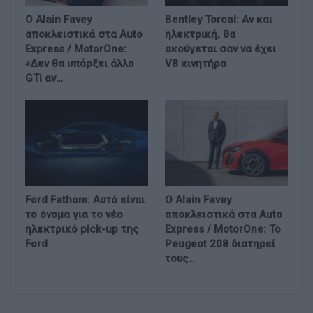
Ο Alain Favey
Bentley Torcal: Αν και
αποκλειστικά στα Auto
ηλεκτρική, θα
Express / MotorOne:
ακούγεται σαν να έχει
«Δεν θα υπάρξει άλλο
V8 κινητήρα
GTi αν…
Ford Fathom: Αυτό είναι
Ο Alain Favey
το όνομα για το νέο
αποκλειστικά στα Auto
ηλεκτρικό pick-up της
Express / MotorOne: Το
Ford
Peugeot 208 διατηρεί
τους…