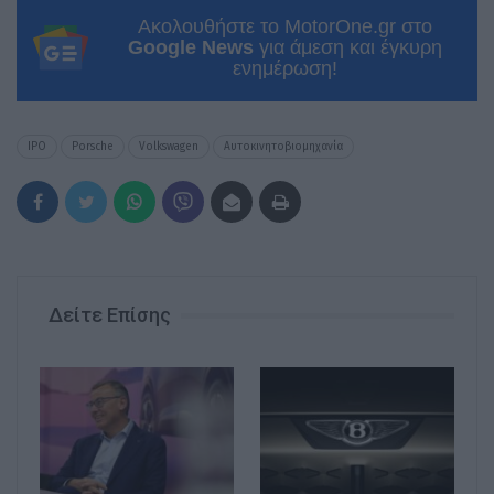
Ακολουθήστε το MotorOne.gr στο
Google News
για άμεση και έγκυρη
ενημέρωση!
IPO
Porsche
Volkswagen
Αυτοκινητοβιομηχανία
Δείτε Επίσης