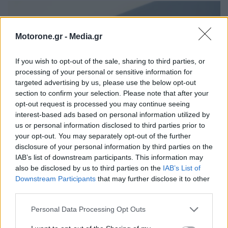
Motorone.gr -
Media.gr
If you wish to opt-out of the sale, sharing to third parties, or
processing of your personal or sensitive information for
targeted advertising by us, please use the below opt-out
section to confirm your selection. Please note that after your
opt-out request is processed you may continue seeing
interest-based ads based on personal information utilized by
us or personal information disclosed to third parties prior to
your opt-out. You may separately opt-out of the further
disclosure of your personal information by third parties on the
IAB’s list of downstream participants. This information may
also be disclosed by us to third parties on the
IAB’s List of
Ψηλότερα στην γκάμα βρίσκεται
η Α 220
η οποία
Downstream Participants
that may further disclose it to other
third parties.
επωφελείται από
δίλιτρο κινητήρα
βενζίνης πάντα σε
mild hybrid «σύμπλεγμα» και συνδυάζεται de facto με
Personal Data Processing Opt Outs
σύστημα τετρακίνησης. Η απόδοσή της διαμορφώνεται