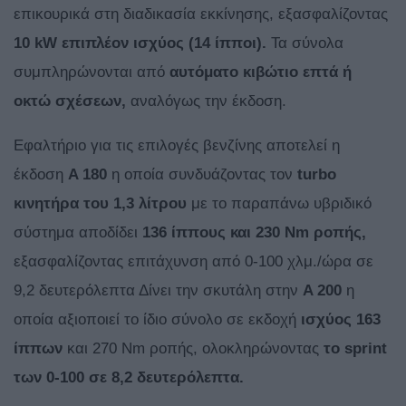
επικουρικά στη διαδικασία εκκίνησης, εξασφαλίζοντας
10
kW επιπλέον ισχύος (14 ίπποι).
Τα σύνολα
συμπληρώνονται από
αυτόματο κιβώτιο επτά ή
οκτώ σχέσεων,
αναλόγως την έκδοση.
Εφαλτήριο για τις επιλογές βενζίνης αποτελεί η
έκδοση
A 180
η οποία συνδυάζοντας τον
turbo
κινητήρα του 1,3 λίτρου
με το παραπάνω υβριδικό
σύστημα αποδίδει
136 ίππους και 230
Nm ροπής,
εξασφαλίζοντας επιτάχυνση από 0-100 χλμ./ώρα σε
9,2 δευτερόλεπτα Δίνει την σκυτάλη στην
A 200
η
οποία αξιοποιεί το ίδιο σύνολο σε εκδοχή
ισχύος 163
ίππων
και 270 Nm ροπής, ολοκληρώνοντας
το
sprint
των 0-100 σε 8,2 δευτερόλεπτα.