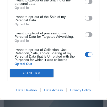
I want to opt-out of the Sharing of my
personal data.
σε 190 ίππους και 300 Nm ροπής ενώ ο ίδιος
Opted In
κινητήρας εφοδιάζει και την εξίσου τετρακίνητη
A 250
I want to opt-out of the Sale of my
Personal Data.
με ισχύ 224 ίππων και 350
Nm ροπής
η οποία
Opted In
υπόσχεται επιτάχυνση
από 0-100 χλμ./ώρα σε 6,3
I want to opt-out of processing my
Personal Data for Targeted Advertising.
δευτερόλεπτα.
Opted In
Η A-Class θα εξακολουθήσει να προσφέρει
και τρεις
I want to opt-out of Collection, Use,
Retention, Sale, and/or Sharing of my
Personal Data that Is Unrelated with the
diesel επιλογές
οι οποίες θα εφοδιάζονται με
Purposes for which it was collected.
Opted Out
πετρελαιοκινητήρα 1.950 κ.εκ.
σε παραλλαγές
ισχύος 116, 150 και 190 ίππων
για τις εκδόσεις
A 180
CONFIRM
d,
A 200
d και
A 220
d,
αντίστοιχα.
Data Deletion
Data Access
Privacy Policy