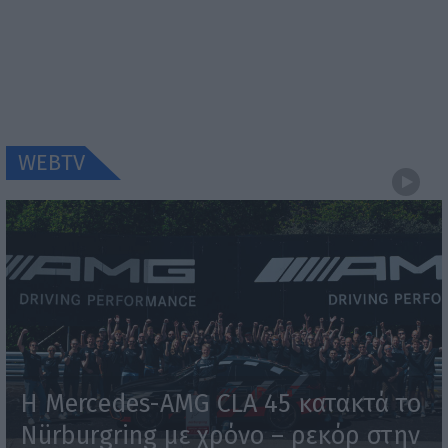
WEBTV
Η Mercedes-AMG CLA 45 κατακτά το
Nürburgring με χρόνο – ρεκόρ στην