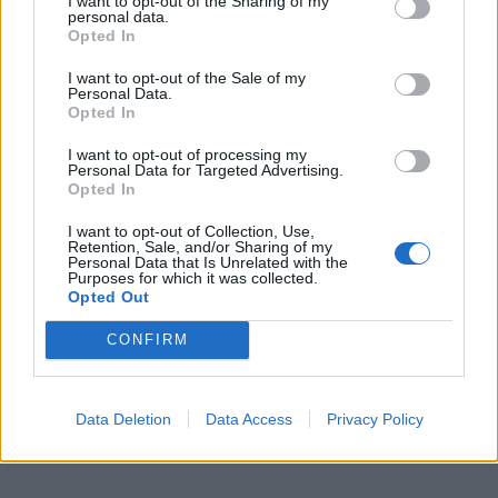
I want to opt-out of the Sharing of my
personal data.
Opted In
Παλαιά Παραλιακή: Στην κυκλοφορία δίνεται
σήμερα, 10…
I want to opt-out of the Sale of my
10.8.2026
Personal Data.
Opted In
e-νημερώσου 2026 – JAECOO 5: Υβριδικό ή
I want to opt-out of processing my
ηλεκτρικό, από…
Personal Data for Targeted Advertising.
10.8.2026
Opted In
I want to opt-out of Collection, Use,
Toyota GR86: Στοχευμένες αλλαγές με επίκεντρο
Retention, Sale, and/or Sharing of my
τον οδηγό…
Personal Data that Is Unrelated with the
Purposes for which it was collected.
9.8.2026
Opted Out
CONFIRM
Data Deletion
Data Access
Privacy Policy