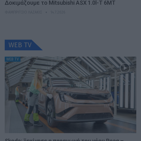
Δοκιμάζουμε το Mitsubishi ASX 1.0l-T 6MT
ΦΑΜΠΡΊΤΣΙΟ ΛΑΖΆΚΙΣ
14.7.2026
WEB TV
WEB TV
Skoda: Ξεκίνησε η παραγωγή του νέου Peaq –