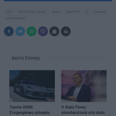
A110
A110 E-ternité Concept
Alpine
Alpine A110
EV
Sportscar
ηλεκτροκίνηση
Δείτε Επίσης
Toyota GR86:
Ο Alain Favey
Στοχευμένες αλλαγές
αποκλειστικά στα Auto