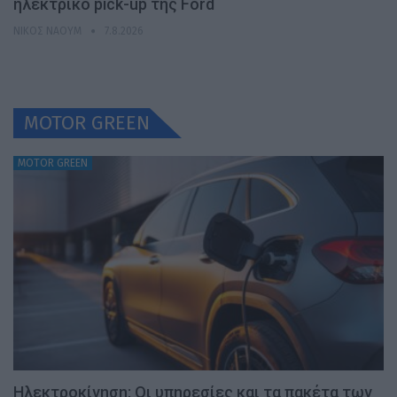
ηλεκτρικό pick-up της Ford
ΝΊΚΟΣ ΝΑΟΎΜ
7.8.2026
MOTOR GREEN
MOTOR GREEN
Ηλεκτροκίνηση: Οι υπηρεσίες και τα πακέτα των