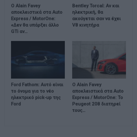
Ο Alain Favey
Bentley Torcal: Αν και
αποκλειστικά στα Auto
ηλεκτρική, θα
Express / MotorOne:
ακούγεται σαν να έχει
«Δεν θα υπάρξει άλλο
V8 κινητήρα
GTi αν…
Ford Fathom: Αυτό είναι
Ο Alain Favey
το όνομα για το νέο
αποκλειστικά στα Auto
ηλεκτρικό pick-up της
Express / MotorOne: Το
Ford
Peugeot 208 διατηρεί
τους…