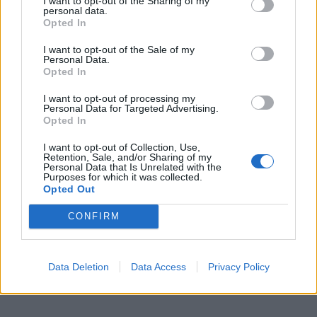
I want to opt-out of the Sharing of my
personal data.
Opted In
I want to opt-out of the Sale of my
Personal Data.
Opted In
I want to opt-out of processing my
Skoda: Ξεκίνησε η παραγωγή του
Personal Data for Targeted Advertising.
Opted In
νέου Peaq – Δείτε Video από τη
γραμμή παραγωγής
I want to opt-out of Collection, Use,
Retention, Sale, and/or Sharing of my
Personal Data that Is Unrelated with the
WEB TV
6.8.2026
Purposes for which it was collected.
Opted Out
CONFIRM
Data Deletion
Data Access
Privacy Policy