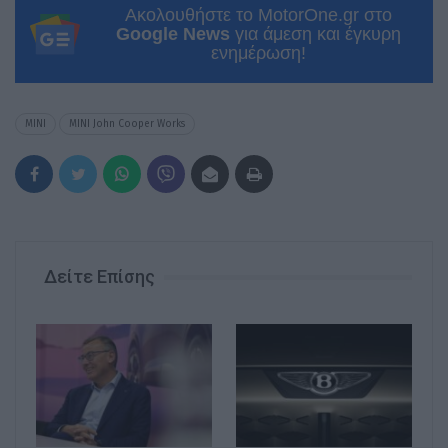
Ακολουθήστε το MotorOne.gr στο
Google News
για άμεση και έγκυρη
ενημέρωση!
MINI
MINI John Cooper Works
Δείτε Επίσης