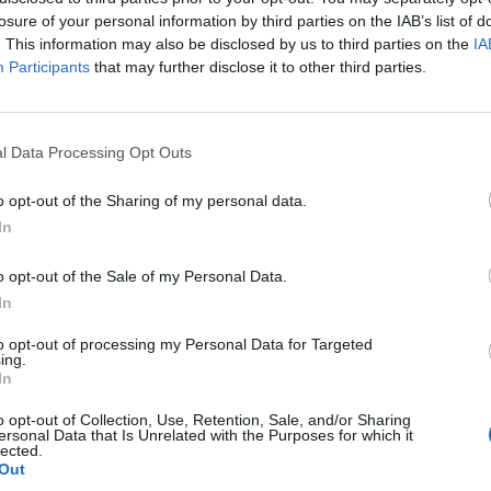
losure of your personal information by third parties on the IAB’s list of
ΠΑΡΟΥΣΙΑΣΕΙΣ
. This information may also be disclosed by us to third parties on the
IA
hina
Participants
that may further disclose it to other third parties.
κας
l Data Processing Opt Outs
o opt-out of the Sharing of my personal data.
In
o opt-out of the Sale of my Personal Data.
Παρουσιάζει δύο πρωτότυπα John Cooper Works
In
Έκθεση του Μονάχου
to opt-out of processing my Personal Data for Targeted
ing.
ΑΟΎΜ
13.8.2025
In
o opt-out of Collection, Use, Retention, Sale, and/or Sharing
ersonal Data that Is Unrelated with the Purposes for which it
lected.
Out