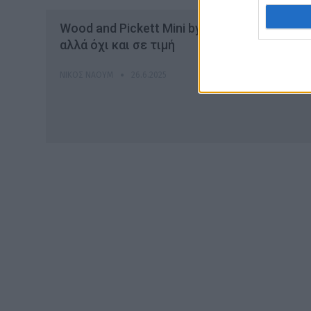
Wood and Pickett Mini by Callum: Mini σε δ
αλλά όχι και σε τιμή
ΝΊΚΟΣ ΝΑΟΎΜ
26.6.2025