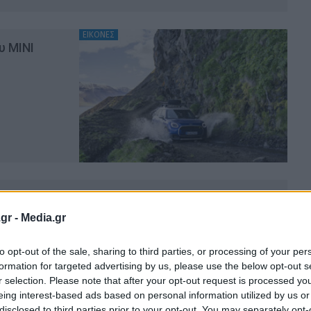
ΕΙΚΟΝΕΣ
υ MINI
Mobility Show 2025: Τα σημαντικότερα νέα
α από κάθε μάρκα
gr -
Media.gr
ΑΟΎΜ
30.10.2025
to opt-out of the sale, sharing to third parties, or processing of your per
formation for targeted advertising by us, please use the below opt-out s
r selection. Please note that after your opt-out request is processed y
eing interest-based ads based on personal information utilized by us or
disclosed to third parties prior to your opt-out. You may separately opt-