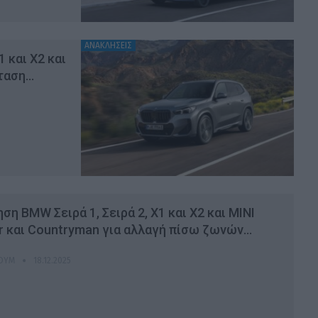
ΑΝΑΚΛΗΣΕΙΣ
 και Χ2 και
σταση…
ση BMW Σειρά 1, Σειρά 2, Χ1 και Χ2 και MINI
r και Countryman για αλλαγή πίσω ζωνών…
ΑΟΎΜ
18.12.2025