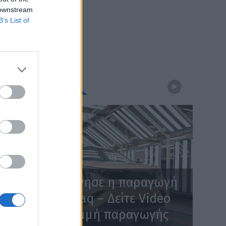
 downstream
B’s List of
WEBTV
Skoda: Ξεκίνησε η παραγωγή
του νέου Peaq – Δείτε Video
από τη γραμμή παραγωγής