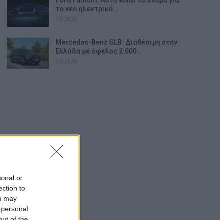
το νέο ηλεκτρικό…
7.8.2026
Mercedes-Benz GLB: Διαθέσιμη στην
Ελλάδα με όφελος 2.000…
7.8.2026
sonal or
ection to
ou may
 personal
out of the