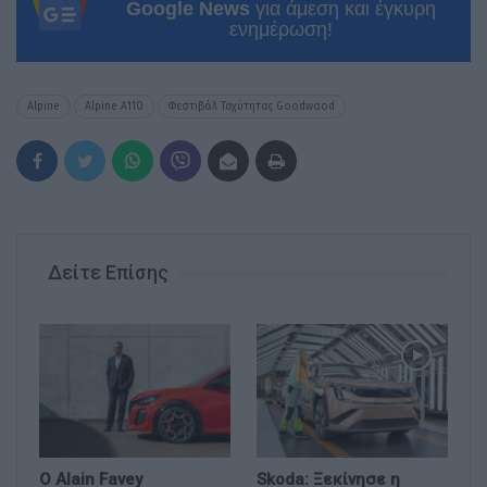
Google News
για άμεση και έγκυρη
ενημέρωση!
Alpine
Alpine A110
Φεστιβάλ Ταχύτητας Goodwood
Δείτε Επίσης
Ο Alain Favey
Skoda: Ξεκίνησε η