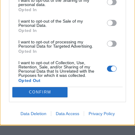
I want to opt-out of the Sharing of my
personal data.
Opted In
I want to opt-out of the Sale of my
Personal Data.
Opted In
Skoda: Ξεκίνησε η παραγωγή του
I want to opt-out of processing my
νέου Peaq – Δείτε Video από τη
Personal Data for Targeted Advertising.
Opted In
γραμμή παραγωγής
I want to opt-out of Collection, Use,
WEB TV
6.8.2026
Retention, Sale, and/or Sharing of my
Personal Data that Is Unrelated with the
Purposes for which it was collected.
Opted Out
CONFIRM
Data Deletion
Data Access
Privacy Policy