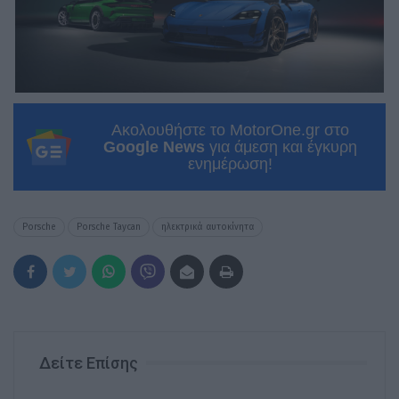
Ακολουθήστε το MotorOne.gr στο
Google News
για άμεση και έγκυρη
ενημέρωση!
Porsche
Porsche Taycan
ηλεκτρικά αυτοκίνητα
Δείτε Επίσης