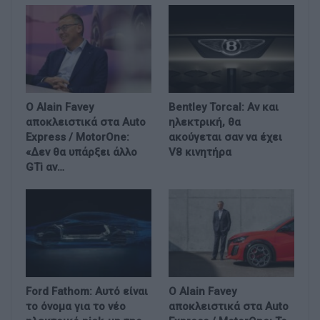
Ο Alain Favey
Bentley Torcal: Αν και
αποκλειστικά στα Auto
ηλεκτρική, θα
Express / MotorOne:
ακούγεται σαν να έχει
«Δεν θα υπάρξει άλλο
V8 κινητήρα
GTi αν…
Ford Fathom: Αυτό είναι
Ο Alain Favey
το όνομα για το νέο
αποκλειστικά στα Auto