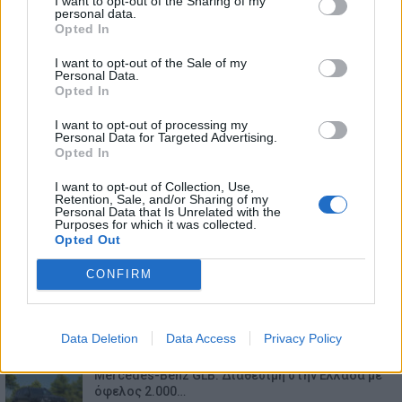
I want to opt-out of the Sharing of my
personal data.
ΕΠΙΚΑΙΡΟΤΗΤΑ
Opted In
I want to opt-out of the Sale of my
Bugatti Destrier: «Γλυπτό» 1.600 ίππων
Personal Data.
8.8.2026
Opted In
I want to opt-out of processing my
Personal Data for Targeted Advertising.
Ο Alain Favey αποκλειστικά στα Auto Express /
Opted In
MotorOne: «Δεν…
7.8.2026
I want to opt-out of Collection, Use,
Retention, Sale, and/or Sharing of my
Personal Data that Is Unrelated with the
Bentley Torcal: Αν και ηλεκτρική, θα ακούγεται
Purposes for which it was collected.
σαν να έχει…
Opted Out
7.8.2026
CONFIRM
Ford Fathom: Αυτό είναι το όνομα για το νέο
ηλεκτρικό…
7.8.2026
Data Deletion
Data Access
Privacy Policy
Mercedes-Benz GLB: Διαθέσιμη στην Ελλάδα με
όφελος 2.000…