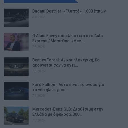
Bugatti Destrier: «Γλυπτό» 1.600 ίππων
8.8.2026
Ο Alain Favey αποκλειστικά στα Auto
Express / MotorOne: «Δεν…
7.8.2026
Bentley Torcal: Αν και ηλεκτρική, θα
ακούγεται σαν να έχει…
7.8.2026
Ford Fathom: Αυτό είναι το όνομα για
το νέο ηλεκτρικό…
7.8.2026
Mercedes-Benz GLB: Διαθέσιμη στην
Ελλάδα με όφελος 2.000…
7.8.2026