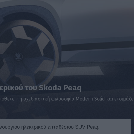
ερικού του Skoda Peaq
ιοθετεί τη σχεδιαστική φιλοσοφία Modern Solid και ετοιμάζε
ουργιου ηλεκτρικού επταθέσιου SUV Peaq,