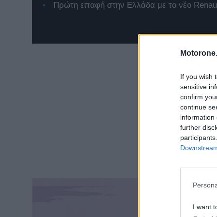
Πρώτη επαφή στην Ελλάδα με το νέο Renaul
Motorone.
If you wish 
sensitive in
confirm you
continue se
information 
further disc
participants
Downstream 
Persona
I want t