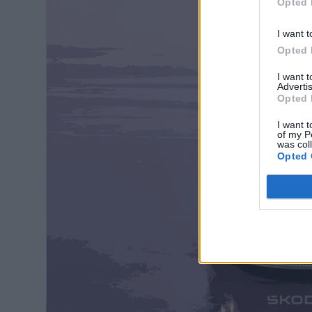
Opted 
I want t
Opted 
I want 
Advertis
Opted 
I want t
of my P
was col
Opted 