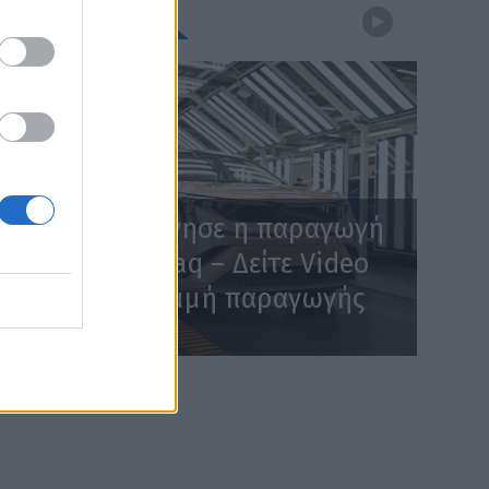
WEBTV
Skoda: Ξεκίνησε η παραγωγή
του νέου Peaq – Δείτε Video
από τη γραμμή παραγωγής
WEB TV
6.8.2026