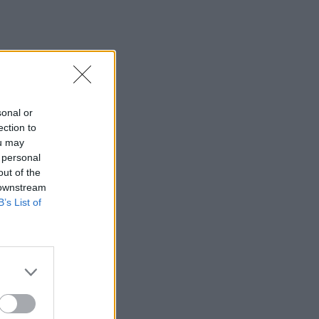
sonal or
ection to
ou may
 personal
out of the
 downstream
B’s List of