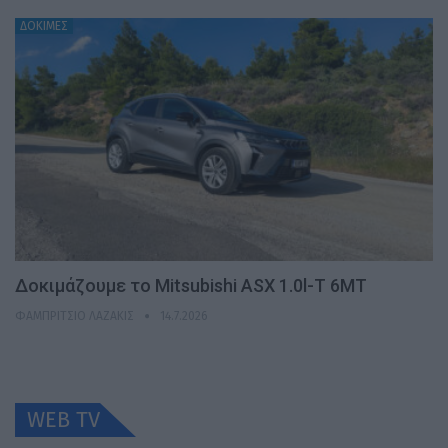
ΔΟΚΙΜΕΣ
Δοκιμάζουμε το Mitsubishi ASX 1.0l-T 6MT
ΦΑΜΠΡΊΤΣΙΟ ΛΑΖΆΚΙΣ
14.7.2026
WEB TV