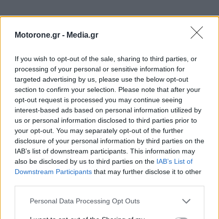
Motorone.gr -
Media.gr
ΕΠΙΚΑΙΡΟΤΗΤΑ
If you wish to opt-out of the sale, sharing to third parties, or
processing of your personal or sensitive information for
targeted advertising by us, please use the below opt-out
Bugatti Destrier: «Γλυπτό» 1.600 ίππων
section to confirm your selection. Please note that after your
8.8.2026
opt-out request is processed you may continue seeing
interest-based ads based on personal information utilized by
us or personal information disclosed to third parties prior to
Ο Alain Favey αποκλειστικά στα Auto Express /
your opt-out. You may separately opt-out of the further
MotorOne: «Δεν…
disclosure of your personal information by third parties on the
7.8.2026
IAB’s list of downstream participants. This information may
also be disclosed by us to third parties on the
IAB’s List of
Bentley Torcal: Αν και ηλεκτρική, θα ακούγεται
Downstream Participants
that may further disclose it to other
σαν να έχει…
third parties.
7.8.2026
Personal Data Processing Opt Outs
Ford Fathom: Αυτό είναι το όνομα για το νέο
ηλεκτρικό…