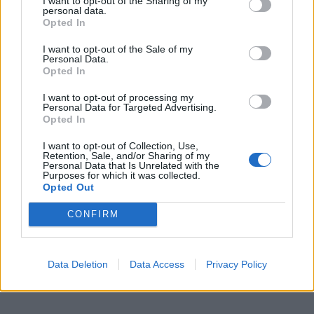
I want to opt-out of the Sharing of my
personal data.
7.8.2026
Opted In
Mercedes-Benz GLB: Διαθέσιμη στην Ελλάδα με
I want to opt-out of the Sale of my
Personal Data.
όφελος 2.000…
Opted In
7.8.2026
I want to opt-out of processing my
Personal Data for Targeted Advertising.
Opted In
I want to opt-out of Collection, Use,
Retention, Sale, and/or Sharing of my
Personal Data that Is Unrelated with the
Purposes for which it was collected.
Opted Out
CONFIRM
Data Deletion
Data Access
Privacy Policy