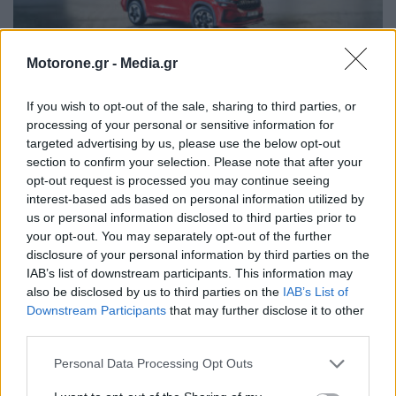
Motorone.gr -
Media.gr
Skoda Kodiaq από… χαρτί: Κι όμως, τα φώτα του
If you wish to opt-out of the sale, sharing to third parties, or
ανάβουν!
processing of your personal or sensitive information for
ΝΊΚΟΣ ΝΑΟΎΜ
9.8.2026
targeted advertising by us, please use the below opt-out
section to confirm your selection. Please note that after your
ΠΑΡΟΥΣΙΑΣΕΙΣ
opt-out request is processed you may continue seeing
interest-based ads based on personal information utilized by
us or personal information disclosed to third parties prior to
your opt-out. You may separately opt-out of the further
disclosure of your personal information by third parties on the
IAB’s list of downstream participants. This information may
also be disclosed by us to third parties on the
IAB’s List of
Downstream Participants
that may further disclose it to other
third parties.
Personal Data Processing Opt Outs