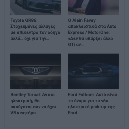
Toyota GR86:
Ο Alain Favey
Στοχευμένες αλλαγές
αποκλειστικά στα Auto
με επίκεντρο τον οδηγό
Express / MotorOne:
αλλά… όχι για την…
«Δεν θα υπάρξει άλλο
GTi αν…
Bentley Torcal: Αν και
Ford Fathom: Αυτό είναι
ηλεκτρική, θα
το όνομα για το νέο
ακούγεται σαν να έχει
ηλεκτρικό pick-up της
V8 κινητήρα
Ford