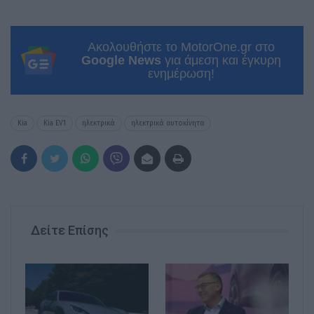
Ακολουθήστε το MotorOne.gr στο
Google News
για άμεση και έγκυρη
ενημέρωση!
Kia
Kia EV1
ηλεκτρικά
ηλεκτρικά αυτοκίνητα
Δείτε Επίσης