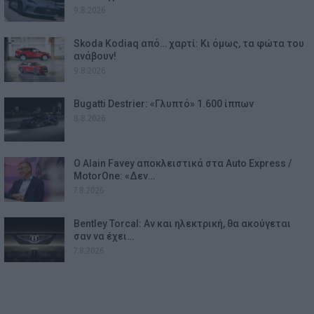
9.8.2026
Skoda Kodiaq από… χαρτί: Κι όμως, τα φώτα του
ανάβουν!
9.8.2026
Bugatti Destrier: «Γλυπτό» 1.600 ίππων
8.8.2026
Ο Alain Favey αποκλειστικά στα Auto Express /
MotorOne: «Δεν…
7.8.2026
Bentley Torcal: Αν και ηλεκτρική, θα ακούγεται
σαν να έχει…
7.8.2026