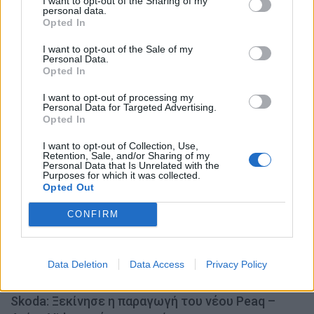
I want to opt-out of the Sharing of my
personal data.
Opted In
Motor Oil: Δωρεά πυροσβεστικών οχημάτων και
I want to opt-out of the Sale of my
Personal Data.
εξοπλισμού στον δήμο Αγίου Βασιλείου
Opted In
NEWSROOM
6.8.2026
I want to opt-out of processing my
Personal Data for Targeted Advertising.
Opted In
WEB TV
I want to opt-out of Collection, Use,
Retention, Sale, and/or Sharing of my
Personal Data that Is Unrelated with the
Purposes for which it was collected.
Opted Out
CONFIRM
Data Deletion
Data Access
Privacy Policy
Skoda: Ξεκίνησε η παραγωγή του νέου Peaq –