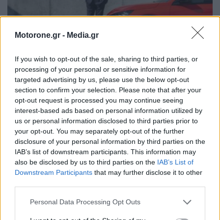
Motorone.gr -
Media.gr
If you wish to opt-out of the sale, sharing to third parties, or
processing of your personal or sensitive information for
Ο Alain Favey αποκλειστικά στα Auto Express /
targeted advertising by us, please use the below opt-out
MotorOne: Το Peugeot 208 διατηρεί…
section to confirm your selection. Please note that after your
opt-out request is processed you may continue seeing
PHIL MCNAMARA | AUTO EXPRESS
6.8.2026
interest-based ads based on personal information utilized by
us or personal information disclosed to third parties prior to
ΕΛΛΑΔΑ
your opt-out. You may separately opt-out of the further
disclosure of your personal information by third parties on the
IAB’s list of downstream participants. This information may
also be disclosed by us to third parties on the
IAB’s List of
Downstream Participants
that may further disclose it to other
third parties.
Personal Data Processing Opt Outs