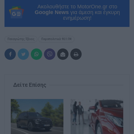
Ακολουθήστε το MotorOne.gr στο
Google News
για άμεση και έγκυρη
ενημέρωση!
Παναγιώτης Τζένος
Παραπολιτικά 90.1 FM
Δείτε Επίσης