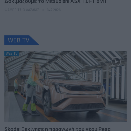
Δοκιμάζουμε το Mitsubishi ASX 1.0l-T 6MT
ΦΑΜΠΡΊΤΣΙΟ ΛΑΖΆΚΙΣ
14.7.2026
WEB TV
WEB TV
Skoda: Ξεκίνησε η παραγωγή του νέου Peaq –