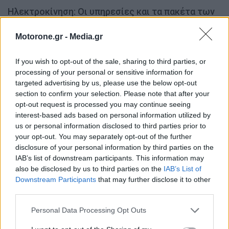
Ηλεκτροκίνηση: Οι υπηρεσίες και τα πακέτα των
παρόχων ενέργειας
Motorone.gr -
Media.gr
NEWSROOM
31.7.2026
If you wish to opt-out of the sale, sharing to third parties, or
MOTOR GREEN
processing of your personal or sensitive information for
targeted advertising by us, please use the below opt-out
section to confirm your selection. Please note that after your
opt-out request is processed you may continue seeing
interest-based ads based on personal information utilized by
us or personal information disclosed to third parties prior to
your opt-out. You may separately opt-out of the further
disclosure of your personal information by third parties on the
IAB’s list of downstream participants. This information may
also be disclosed by us to third parties on the
IAB’s List of
Downstream Participants
that may further disclose it to other
third parties.
Τα πρώτα αυτοκίνητα υδρογόνου ταξινομήθηκαν
στην Ελλάδα με πρωτοβουλία της Motor…
Personal Data Processing Opt Outs
ΝΊΚΟΣ ΝΑΟΎΜ
31.7.2026