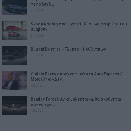
τον οδηγό…
9.8.2026
Skoda Kodiaq από… χαρτί: Κι όμως, τα φώτα του
ανάβουν!
9.8.2026
Bugatti Destrier: «Γλυπτό» 1.600 ίππων
8.8.2026
Ο Alain Favey αποκλειστικά στα Auto Express /
MotorOne: «Δεν…
7.8.2026
Bentley Torcal: Αν και ηλεκτρική, θα ακούγεται
σαν να έχει…
7.8.2026