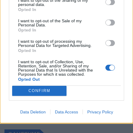
I want to opt-out of the Sharing of my
personal data.
Opted In
BUSINESS
I want to opt-out of the Sale of my
Personal Data.
Opted In
I want to opt-out of processing my
Personal Data for Targeted Advertising.
Opted In
I want to opt-out of Collection, Use,
Retention, Sale, and/or Sharing of my
Personal Data that Is Unrelated with the
Purposes for which it was collected.
Opted Out
Πέντε χρόνια ΔΕΗ blue: Το μεγαλύτερο δίκτυο
CONFIRM
δημόσιας φόρτισης στην Ελλάδα που…
ΝΊΚΟΣ ΝΑΟΎΜ
30.7.2026
Data Deletion
Data Access
Privacy Policy