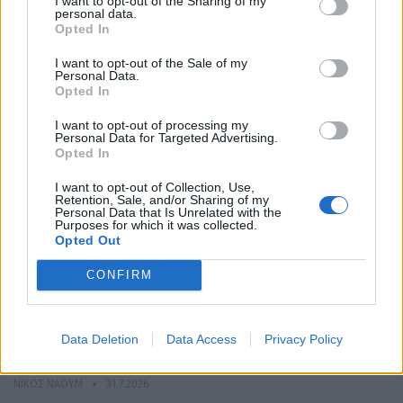
I want to opt-out of the Sharing of my
Ηλεκτροκίνηση: Οι υπηρεσίες και τα πακέτα των
personal data.
Opted In
παρόχων ενέργειας
NEWSROOM
31.7.2026
I want to opt-out of the Sale of my
Personal Data.
Opted In
MOTOR GREEN
I want to opt-out of processing my
Personal Data for Targeted Advertising.
Opted In
I want to opt-out of Collection, Use,
Retention, Sale, and/or Sharing of my
Personal Data that Is Unrelated with the
Purposes for which it was collected.
Opted Out
CONFIRM
Τα πρώτα αυτοκίνητα υδρογόνου ταξινομήθηκαν
Data Deletion
Data Access
Privacy Policy
στην Ελλάδα με πρωτοβουλία της Motor…
ΝΊΚΟΣ ΝΑΟΎΜ
31.7.2026