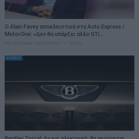
Ο Alain Favey αποκλειστικά στα Auto Express /
MotorOne: «Δεν θα υπάρξει άλλο GTi…
PHIL MCNAMARA | AUTO EXPRESS
7.8.2026
ΚΟΣΜΟΣ
Bentley Torcal: Αν και ηλεκτρική, θα ακούγεται