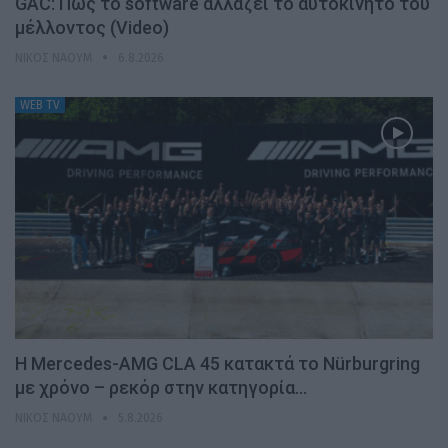
GAC: Πώς το software αλλάζει το αυτοκίνητο του
μέλλοντος (Video)
ΝΊΚΟΣ ΝΑΟΎΜ
6.8.2026
WEB TV
Η Mercedes-AMG CLA 45 κατακτά το Nürburgring
με χρόνο – ρεκόρ στην κατηγορία…
ΝΊΚΟΣ ΝΑΟΎΜ
5.8.2026