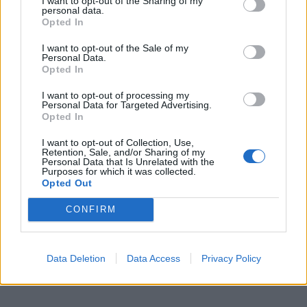
I want to opt-out of the Sharing of my
personal data.
Opted In
I want to opt-out of the Sale of my
Personal Data.
Opted In
Skoda: Ξεκίνησε η παραγωγή του
νέου Peaq – Δείτε Video από τη
I want to opt-out of processing my
Personal Data for Targeted Advertising.
γραμμή παραγωγής
Opted In
WEB TV
6.8.2026
I want to opt-out of Collection, Use,
Retention, Sale, and/or Sharing of my
Personal Data that Is Unrelated with the
Purposes for which it was collected.
Opted Out
CONFIRM
Data Deletion
Data Access
Privacy Policy