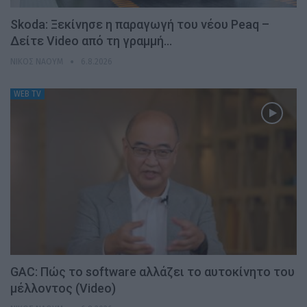
Skoda: Ξεκίνησε η παραγωγή του νέου Peaq –
Δείτε Video από τη γραμμή…
ΝΊΚΟΣ ΝΑΟΎΜ
6.8.2026
WEB TV
GAC: Πώς το software αλλάζει το αυτοκίνητο του
μέλλοντος (Video)