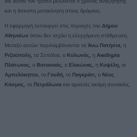
Με αυτόν τον τρόπο μειώνεται ο χρόνος αναζήτησης
και η άσκοπη μετακίνηση στους δρόμους.
Η εφαρμογή λειτουργεί στις περιοχές του
Δήμου
Αθηναίων
όπου δεν ισχύει η ελεγχόμενη στάθμευση.
Μεταξύ αυτών περιλαμβάνονται τα
Άνω Πατήσια,
η
Ριζούπολη,
τα Σεπόλια, ο
Κολωνός,
η
Ακαδημία
Πλάτωνος,
ο
Βοτανικός,
ο
Ελαιώνας,
η
Κυψέλη,
οι
Αμπελόκηποι,
το
Γουδή,
το
Παγκράτι,
ο
Νέος
Κόσμος,
τα
Πετράλωνα
και αρκετές ακόμη συνοικίες.