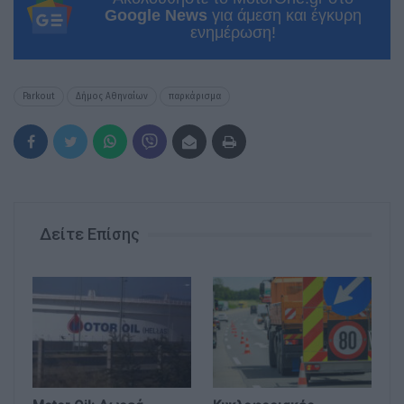
Google News
για άμεση και έγκυρη
ενημέρωση!
Parkout
Δήμος Αθηναίων
παρκάρισμα
Δείτε Επίσης