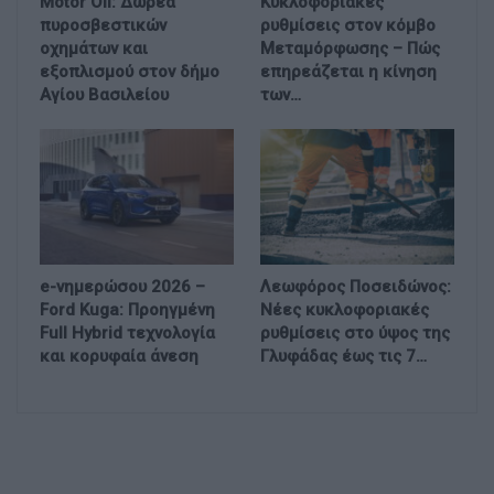
Motor Oil: Δωρεά
Κυκλοφοριακές
πυροσβεστικών
ρυθμίσεις στον κόμβο
οχημάτων και
Μεταμόρφωσης – Πώς
εξοπλισμού στον δήμο
επηρεάζεται η κίνηση
Αγίου Βασιλείου
των…
e-νημερώσου 2026 –
Λεωφόρος Ποσειδώνος:
Ford Kuga: Προηγμένη
Νέες κυκλοφοριακές
Full Hybrid τεχνολογία
ρυθμίσεις στο ύψος της
και κορυφαία άνεση
Γλυφάδας έως τις 7…