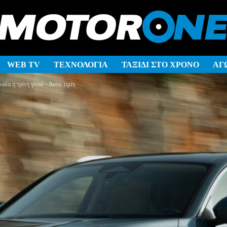
WEB TV
ΤΕΧΝΟΛΟΓΙΑ
ΤΑΞΙΔΙ ΣΤΟ ΧΡΟΝΟ
ΑΓ
δα η τρίτη γενιά – Δείτε τιμές