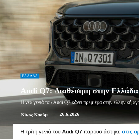
ΕΛΛΑΔΑ
Audi Q7: Διαθέσιμη στην Ελλάδα η
Η νέα γενιά του Audi Q7 κάνει πρεμιέρα στην ελληνική αγ
26.6.2026
Νίκος Ναούμ
Η τρίτη γενιά του
Audi Q7
παρουσιάστηκε
στις α