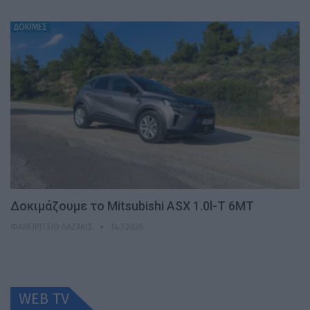
ΔΟΚΙΜΕΣ
Δοκιμάζουμε το Mitsubishi ASX 1.0l-T 6MT
ΦΑΜΠΡΊΤΣΙΟ ΛΑΖΆΚΙΣ
14.7.2026
WEB TV