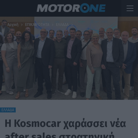
Αρχική
ΕΠΙΚΑΙΡΟΤΗΤΑ
ΕΛΛΑΔΑ
ΕΛΛΑΔΑ
Η Kosmocar χαράσσει νέα
after sales στρατηγική