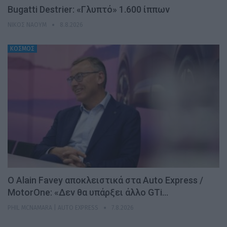
Bugatti Destrier: «Γλυπτό» 1.600 ίππων
ΝΊΚΟΣ ΝΑΟΎΜ
8.8.2026
ΚΟΣΜΟΣ
Ο Alain Favey αποκλειστικά στα Auto Express /
MotorOne: «Δεν θα υπάρξει άλλο GTi…
PHIL MCNAMARA | AUTO EXPRESS
7.8.2026