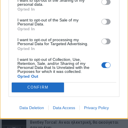
I want to opt-out of the Sharing of my
personal data.
Opted In
I want to opt-out of the Sale of my
Personal Data.
Opted In
I want to opt-out of processing my
Personal Data for Targeted Advertising.
Opted In
ΕΠΙΚΑΙΡΟΤΗΤΑ
I want to opt-out of Collection, Use,
Retention, Sale, and/or Sharing of my
Personal Data that Is Unrelated with the
Purposes for which it was collected.
Bugatti Destrier: «Γλυπτό» 1.600 ίππων
Opted Out
8.8.2026
CONFIRM
Ο Alain Favey αποκλειστικά στα Auto Express /
MotorOne: «Δεν…
Data Deletion
Data Access
Privacy Policy
7.8.2026
Bentley Torcal: Αν και ηλεκτρική, θα ακούγεται
σαν να έχει…