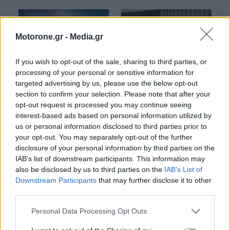
Motorone.gr -
Media.gr
If you wish to opt-out of the sale, sharing to third parties, or
processing of your personal or sensitive information for
Leapmotor T03:
e-νημερώσου 2026 –
targeted advertising by us, please use the below opt-out
Διαθέσιμο με νέα,
GAC Aion UT: Compact
section to confirm your selection. Please note that after your
μειωμένη τιμή, από
ηλεκτρικό hatchback
opt-out request is processed you may continue seeing
16.190 ευρώ
με 204 ίππους
interest-based ads based on personal information utilized by
us or personal information disclosed to third parties prior to
your opt-out. You may separately opt-out of the further
disclosure of your personal information by third parties on the
IAB’s list of downstream participants. This information may
also be disclosed by us to third parties on the
IAB’s List of
Downstream Participants
that may further disclose it to other
third parties.
Personal Data Processing Opt Outs