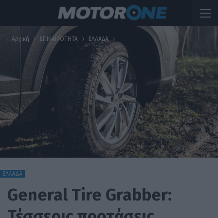
Αρχική
ΕΠΙΚΑΙΡΟΤΗΤΑ
ΕΛΛΑΔΑ
ΕΛΛΑΔΑ
General Tire Grabber:
Τέσσερις προτάσεις