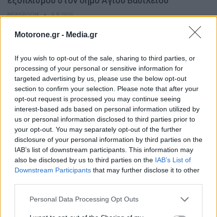
εξοπλισμού στον δήμο Αγίου Βασιλείου
NEWSROOM
6.8.2026
Motorone.gr -
Media.gr
WEB TV
If you wish to opt-out of the sale, sharing to third parties, or
processing of your personal or sensitive information for
targeted advertising by us, please use the below opt-out
section to confirm your selection. Please note that after your
opt-out request is processed you may continue seeing
interest-based ads based on personal information utilized by
us or personal information disclosed to third parties prior to
your opt-out. You may separately opt-out of the further
disclosure of your personal information by third parties on the
IAB’s list of downstream participants. This information may
also be disclosed by us to third parties on the
IAB’s List of
Skoda: Ξεκίνησε η παραγωγή του νέου Peaq –
Downstream Participants
that may further disclose it to other
Δείτε Video από τη γραμμή…
third parties.
ΝΊΚΟΣ ΝΑΟΎΜ
6.8.2026
Personal Data Processing Opt Outs