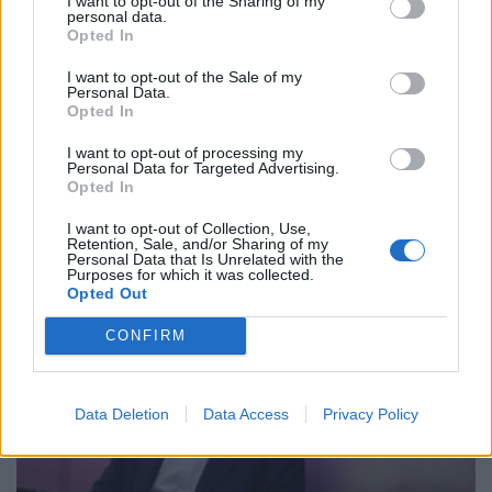
I want to opt-out of the Sharing of my
personal data.
Opted In
I want to opt-out of the Sale of my
Personal Data.
Opted In
I want to opt-out of processing my
Personal Data for Targeted Advertising.
Opted In
Bugatti Destrier: «Γλυπτό» 1.600 ίππων
I want to opt-out of Collection, Use,
ΝΊΚΟΣ ΝΑΟΎΜ
8.8.2026
Retention, Sale, and/or Sharing of my
Personal Data that Is Unrelated with the
Purposes for which it was collected.
ΚΟΣΜΟΣ
Opted Out
CONFIRM
Data Deletion
Data Access
Privacy Policy