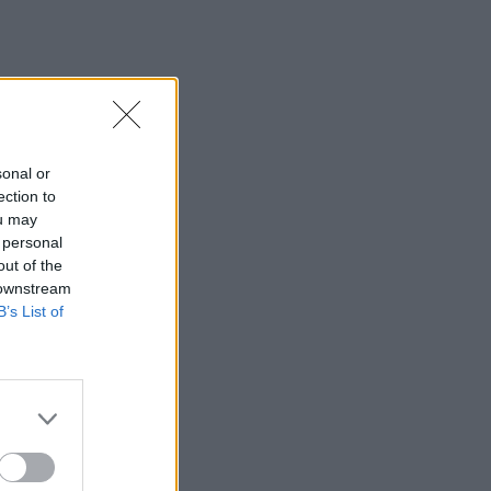
sonal or
ection to
ou may
 personal
out of the
 downstream
B’s List of