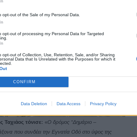
In
βαθμίζεται η οδική ασφάλεια σε μια περιοχή που
o opt-out of the Sale of my Personal Data.
τη νέα χάραξη και την παράκαμψη του οικισμού του
In
τοίκων, απομακρύνοντας τη βαριά κυκλοφορία μέσα από
to opt-out of processing my Personal Data for Targeted
ing.
In
o opt-out of Collection, Use, Retention, Sale, and/or Sharing
ersonal Data that Is Unrelated with the Purposes for which it
lected.
Out
CONFIRM
Data Deletion
Data Access
Privacy Policy
 Ταχιάος τόνισε:
«
Ο δρόμος “Δημάριο –
ξονα που συνδέει την Εγνατία Οδό στο ύψος της