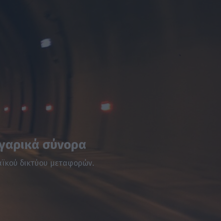
λγαρικά σύνορα
παϊκού δικτύου μεταφορών.