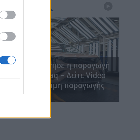
WEBTV
Skoda: Ξεκίνησε η παραγωγή
του νέου Peaq – Δείτε Video
από τη γραμμή παραγωγής
WEB TV
6.8.2026