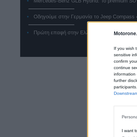
Mercedes-Benz GLB Hybrid: Το premium SUV
Οδηγούμε στην Γερμανία το Jeep Compass 
Πρώτη επαφή στην Ελλάδα με το νέο Renaul
Motorone.
If you wish 
sensitive in
confirm you
continue se
information 
further disc
participants
Downstream 
Persona
I want t