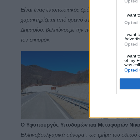
Opted 
Είναι ένας εντυπωσιακός δρόμος, με τον οποίο ανα
I want t
χαρακτηρίζεται από ορεινό ανάγλυφο. Επίσης, με 
Opted 
Δημαρίου, βελτιώνουμε την ποιότητα ζωής των κα
I want 
Advertis
τον οικισμό
».
Opted 
I want t
of my P
was col
Opted 
Ο Υφυπουργός Υποδομών και Μεταφορών Νίκος
Ελληνοβουλγαρικά σύνορα”, ως τμήμα του οδικού ά