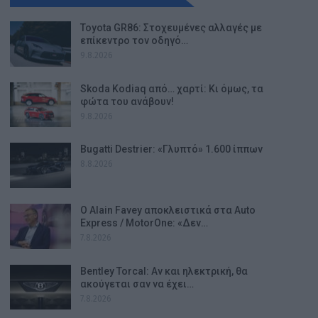
Toyota GR86: Στοχευμένες αλλαγές με
επίκεντρο τον οδηγό…
9.8.2026
Skoda Kodiaq από… χαρτί: Κι όμως, τα
φώτα του ανάβουν!
9.8.2026
Bugatti Destrier: «Γλυπτό» 1.600 ίππων
8.8.2026
Ο Alain Favey αποκλειστικά στα Auto
Express / MotorOne: «Δεν…
7.8.2026
Bentley Torcal: Αν και ηλεκτρική, θα
ακούγεται σαν να έχει…
7.8.2026