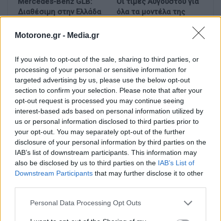
Mercedes-Benz GLB:
Οι τιμές Αυγούστου για
Διαθέσιμη στην Ελλάδα
όλα τα μοντέλα της
με όφελος 2.000 ευρώ
ελληνικής αγοράς
Motorone.gr -
Media.gr
If you wish to opt-out of the sale, sharing to third parties, or
processing of your personal or sensitive information for
targeted advertising by us, please use the below opt-out
section to confirm your selection. Please note that after your
opt-out request is processed you may continue seeing
Leapmotor T03:
e-νημερώσου 2026 –
interest-based ads based on personal information utilized by
Διαθέσιμο με νέα,
GAC Aion UT: Compact
us or personal information disclosed to third parties prior to
μειωμένη τιμή, από
ηλεκτρικό hatchback
your opt-out. You may separately opt-out of the further
16.190 ευρώ
με 204 ίππους
disclosure of your personal information by third parties on the
IAB’s list of downstream participants. This information may
also be disclosed by us to third parties on the
IAB’s List of
Downstream Participants
that may further disclose it to other
third parties.
Personal Data Processing Opt Outs