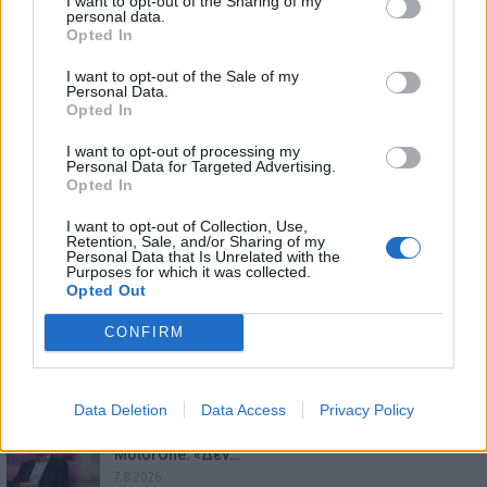
I want to opt-out of the Sharing of my
personal data.
Opted In
I want to opt-out of the Sale of my
Personal Data.
Opted In
I want to opt-out of processing my
Personal Data for Targeted Advertising.
Opted In
I want to opt-out of Collection, Use,
Retention, Sale, and/or Sharing of my
Personal Data that Is Unrelated with the
Purposes for which it was collected.
ΕΠΙΚΑΙΡΟΤΗΤΑ
Opted Out
CONFIRM
Bugatti Destrier: «Γλυπτό» 1.600 ίππων
8.8.2026
Data Deletion
Data Access
Privacy Policy
Ο Alain Favey αποκλειστικά στα Auto Express /
MotorOne: «Δεν…
7.8.2026