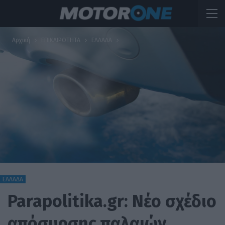
Αρχική
ΕΠΙΚΑΙΡΟΤΗΤΑ
ΕΛΛΑΔΑ
ΕΛΛΑΔΑ
Parapolitika.gr: Νέο σχέδιο
απόσυρσης παλαιών