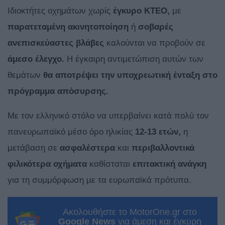
Ιδιοκτήτες οχημάτων χωρίς
έγκυρο
ΚΤΕΟ,
με
παρατεταμένη ακινητοποίηση
ή
σοβαρές
ανεπισκεύαστες βλάβες
καλούνται να προβούν σε
άμεσο έλεγχο.
Η έγκαιρη αντιμετώπιση αυτών των
θεμάτων
θα αποτρέψει την υποχρεωτική ένταξη στο
πρόγραμμα απόσυρσης.
Με τον ελληνικό στόλο να υπερβαίνει κατά πολύ τον
πανευρωπαϊκό μέσο όρο ηλικίας
12-13 ετών,
η
μετάβαση σε
ασφαλέστερα
και
περιβαλλοντικά
φιλικότερα οχήματα
καθίσταται
επιτακτική ανάγκη
για τη συμμόρφωση με τα ευρωπαϊκά πρότυπα.
Ακολουθήστε το MotorOne.gr στο
Google News
για άμεση και έγκυρη