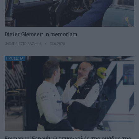
Dieter Glemser: In memoriam
ΦΑΜΠΡΊΤΣΙΟ ΛΑΖΆΚΙΣ
13.6.2026
ΠΡΟΣΩΠΑ
Emmanuel Esnault: Ο επικεφαλής της ομάδας της