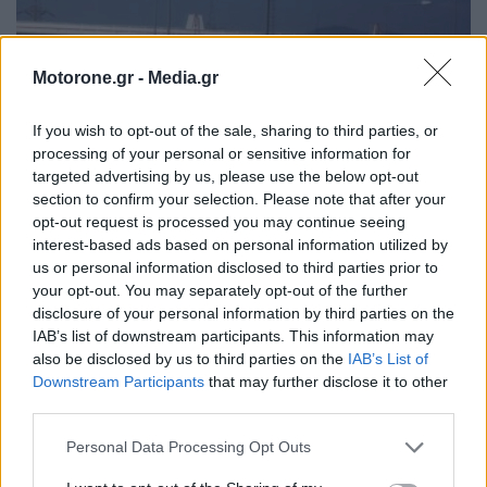
Motorone.gr -
Media.gr
If you wish to opt-out of the sale, sharing to third parties, or
processing of your personal or sensitive information for
targeted advertising by us, please use the below opt-out
section to confirm your selection. Please note that after your
opt-out request is processed you may continue seeing
interest-based ads based on personal information utilized by
us or personal information disclosed to third parties prior to
Motor Oil: Δωρεά πυροσβεστικών οχημάτων και
your opt-out. You may separately opt-out of the further
εξοπλισμού στον δήμο Αγίου Βασιλείου
disclosure of your personal information by third parties on the
NEWSROOM
6.8.2026
IAB’s list of downstream participants. This information may
also be disclosed by us to third parties on the
IAB’s List of
Downstream Participants
that may further disclose it to other
WEB TV
third parties.
Personal Data Processing Opt Outs