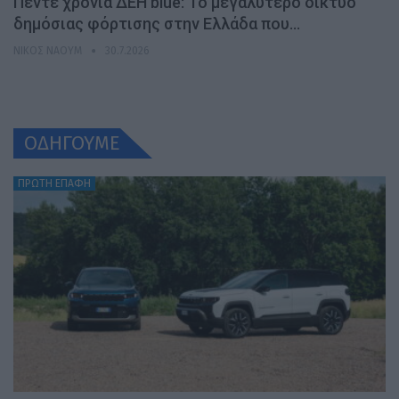
Πέντε χρόνια ΔΕΗ blue: Το μεγαλύτερο δίκτυο
δημόσιας φόρτισης στην Ελλάδα που…
ΝΊΚΟΣ ΝΑΟΎΜ
30.7.2026
ΟΔΗΓΟΥΜΕ
ΠΡΩΤΗ ΕΠΑΦΗ