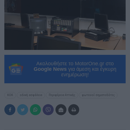
Ακολουθήστε το MotorOne.gr στο
Google News
για άμεση και έγκυρη
ενημέρωση!
ΚΟΚ
οδική ασφάλεια
Περιφέρεια Αττικής
φωτεινοί σηματοδότες