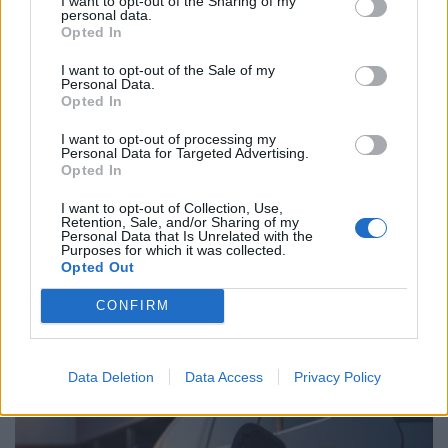
I want to opt-out of the Sharing of my
personal data.
Opted In
I want to opt-out of the Sale of my
Personal Data.
Opted In
I want to opt-out of processing my
Personal Data for Targeted Advertising.
Skoda: Ξεκίνησε η παραγωγή του νέου Peaq –
Opted In
Δείτε Video από τη γραμμή…
I want to opt-out of Collection, Use,
ΝΊΚΟΣ ΝΑΟΎΜ
6.8.2026
Retention, Sale, and/or Sharing of my
Personal Data that Is Unrelated with the
Purposes for which it was collected.
Opted Out
CONFIRM
MOTOR GREEN
MOTOR GREEN
Data Deletion
Data Access
Privacy Policy