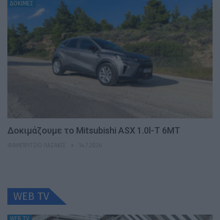
ΔΟΚΙΜΕΣ
Δοκιμάζουμε το Mitsubishi ASX 1.0l-T 6MT
ΦΑΜΠΡΊΤΣΙΟ ΛΑΖΆΚΙΣ
14.7.2026
WEB TV
WEB TV