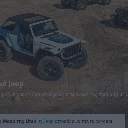
κά Jeep
ιμετωπίσουν τις κακοτράχαλες επιφάνειες της Utah μαζί με 
ο
Moab
της Utah
, η
Jeep
αποκάλυψε πέντε concept