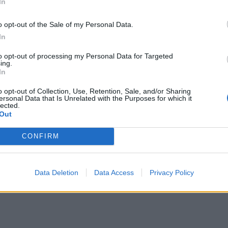
In
o opt-out of the Sale of my Personal Data.
In
to opt-out of processing my Personal Data for Targeted
ing.
p Gladiator και του Wrangler, με το όνομα να
In
τι εμφανίζεται ξαφνικά. Βασισμένο στο
Wrangler
o opt-out of Collection, Use, Retention, Sale, and/or Sharing
 στη σταθερότητα, ενώ το αμάξωμα είναι
κατά 61 εκ.
ersonal Data that Is Unrelated with the Purposes for which it
lected.
γής
.
Out
CONFIRM
ν ενισχυθεί ψηλώνοντας την ανάρτηση κατά 7,5 εκ και
ντσών. Το Wrangler Bob concept τροφοδοτείται από
ρει την ισχύ στους πίσω τροχούς μέσω ενός
Data Deletion
Data Access
Privacy Policy
ποποιηθεί για να κάνει αλλαγές σε χαμηλότερες