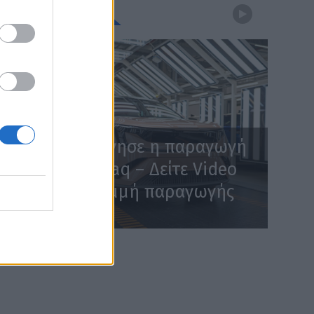
WEBTV
Skoda: Ξεκίνησε η παραγωγή
του νέου Peaq – Δείτε Video
από τη γραμμή παραγωγής
WEB TV
6.8.2026