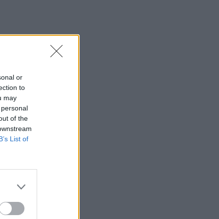
sonal or
ection to
ou may
 personal
out of the
 downstream
B’s List of