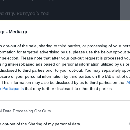
να στην κατηγορία του!
 που έρχεται να αλλάξει τα δεδομένα
gr -
Media.gr
4xe
to opt-out of the sale, sharing to third parties, or processing of your per
formation for targeted advertising by us, please use the below opt-out s
r selection. Please note that after your opt-out request is processed y
t Twingo E-Tech
eing interest-based ads based on personal information utilized by us or
disclosed to third parties prior to your opt-out. You may separately opt-
losure of your personal information by third parties on the IAB’s list of
. This information may also be disclosed by us to third parties on the
IA
Participants
that may further disclose it to other third parties.
l Data Processing Opt Outs
o opt-out of the Sharing of my personal data.