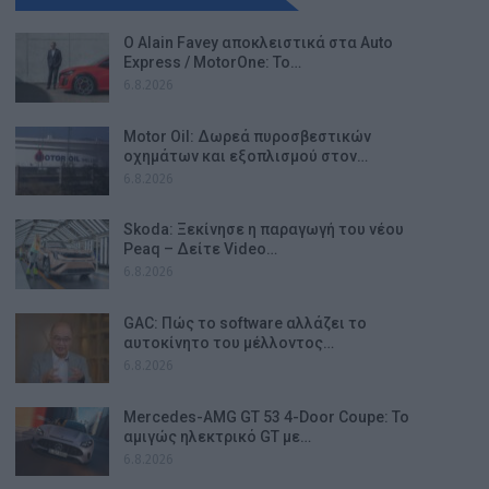
Ο Alain Favey αποκλειστικά στα Auto
Express / MotorOne: Το…
6.8.2026
Motor Oil: Δωρεά πυροσβεστικών
οχημάτων και εξοπλισμού στον…
6.8.2026
Skoda: Ξεκίνησε η παραγωγή του νέου
Peaq – Δείτε Video…
6.8.2026
GAC: Πώς το software αλλάζει το
αυτοκίνητο του μέλλοντος…
6.8.2026
Mercedes-AMG GT 53 4-Door Coupe: Το
αμιγώς ηλεκτρικό GT με…
6.8.2026