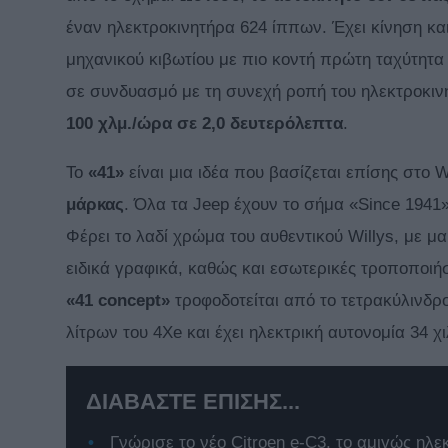
έναν ηλεκτροκινητήρα 624 ίππων. Έχει κίνηση κα
μηχανικού κιβωτίου με πιο κοντή πρώτη ταχύτητα
σε συνδυασμό με τη συνεχή ροπή του ηλεκτροκιν
100 χλμ./ώρα σε 2,0 δευτερόλεπτα
.
Το
«41»
είναι μια ιδέα που βασίζεται επίσης στο 
μάρκας
. Όλα τα Jeep έχουν το σήμα «Since 1941
Φέρει το λαδί χρώμα του αυθεντικού Willys, με μ
ειδικά γραφικά, καθώς και εσωτερικές τροποποιή
«41
concept
»
τροφοδοτείται από το τετρακύλινδρο
λίτρων του 4Xe και έχει ηλεκτρική αυτονομία 34 χι
ΔΙΑΒΑΣΤΕ ΕΠΙΣΗΣ...
Γνώρισε το νέο Citroen e-C3, το αμιγώς ηλε