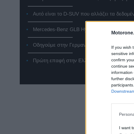
Αυτό είναι το D-SUV που αλλάζει τα δεδομέ
Mercedes-Benz GLB Hybrid: Το premium SUV
Motorone.
Οδηγούμε στην Γερμανία το Jeep Compass 
If you wish 
sensitive in
confirm you
Πρώτη επαφή στην Ελλάδα με το νέο Renaul
continue se
information 
further disc
participants
Downstream 
Persona
I want t