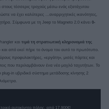
ι στους τέσσερις τροχούς μέσω ενός εξατάχυτου
 ώστε να έχει καλύτερες …αναρριχητικές ικανότητες,
ητήρα. Σύμφωνα με τη Jeep το Magneto 2.0 κάνει
0-
Wrangler και
τιμά τη στρατιωτική κληρονομιά της
» και από εκεί πήρε το όνομα του αυτό το πρωτότυπο.
αύρους προφυλακτήρες, «εργάτη», μισές πόρτες και
σεις που περιλαμβάνουν ένα νέο μοχλό ταχυτήτων. Το
 plug-in υβριδικό σύστημα μετάδοσης κίνησης 2
λιόμετρα.
κτρικό αυτοκίνητο πόλης, από 17.900€!