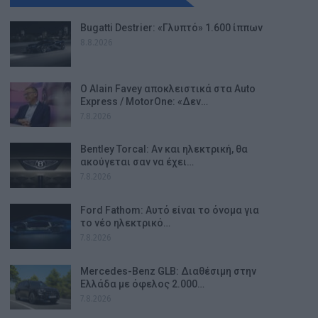
Bugatti Destrier: «Γλυπτό» 1.600 ίππων
8.8.2026
Ο Alain Favey αποκλειστικά στα Auto
Express / MotorOne: «Δεν…
7.8.2026
Bentley Torcal: Αν και ηλεκτρική, θα
ακούγεται σαν να έχει…
7.8.2026
Ford Fathom: Αυτό είναι το όνομα για
το νέο ηλεκτρικό…
7.8.2026
Mercedes-Benz GLB: Διαθέσιμη στην
Ελλάδα με όφελος 2.000…
7.8.2026