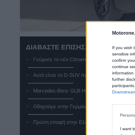
Motorone.
ΔΙΑΒΑΣΤΕ ΕΠΙΣΗΣ...
If you wish 
sensitive in
Γνώρισε το νέο Citroen e-C3, το αμιγώς ηλε
confirm you
continue se
information 
Αυτό είναι το D-SUV που αλλάζει τα δεδομέ
further disc
participants
Mercedes-Benz GLB Hybrid: Το premium SUV
Downstream 
Οδηγούμε στην Γερμανία το Jeep Compass 
Persona
Πρώτη επαφή στην Ελλάδα με το νέο Renaul
I want t