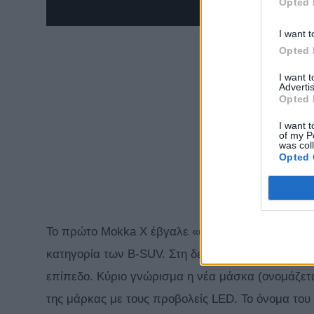
Opted 
I want t
Opted 
I want 
Advertis
Opted 
I want t
of my P
was col
Opted 
Το πρώτο Mokka Χ έβγαλε «ασπροπρόσωπη» την O
κατηγορία των B-SUV. Στη δεύτερη γενιά έχει αλλ
επίπεδο. Κύριο γνώρισμα η νέα μάσκα (ονομάζετα
της μάρκας με τους προβολείς LED. Το όνομα του