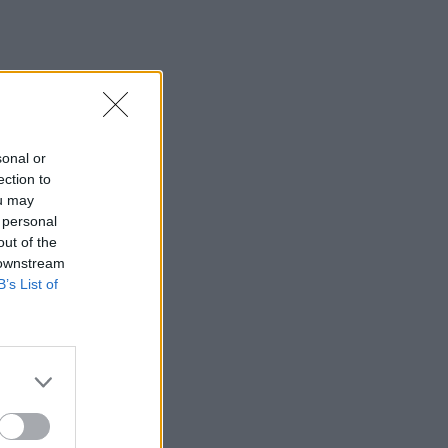
sonal or
ection to
ou may
 personal
out of the
 downstream
B’s List of