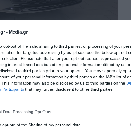
gr -
Media.gr
to opt-out of the sale, sharing to third parties, or processing of your per
formation for targeted advertising by us, please use the below opt-out s
κτρικό αυτοκίνητο πόλης, από 17.900€!
r selection. Please note that after your opt-out request is processed y
eing interest-based ads based on personal information utilized by us or
disclosed to third parties prior to your opt-out. You may separately opt-
να στην κατηγορία του!
losure of your personal information by third parties on the IAB’s list of
. This information may also be disclosed by us to third parties on the
IA
 που έρχεται να αλλάξει τα δεδομένα
Participants
that may further disclose it to other third parties.
4xe
l Data Processing Opt Outs
t Twingo E-Tech
o opt-out of the Sharing of my personal data.