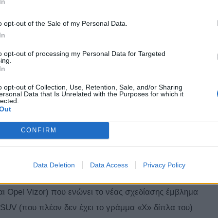
In
o opt-out of the Sale of my Personal Data.
In
to opt-out of processing my Personal Data for Targeted
ing.
In
o opt-out of Collection, Use, Retention, Sale, and/or Sharing
ersonal Data that Is Unrelated with the Purposes for which it
lected.
Out
CONFIRM
pel με τις υψηλές πωλήσεις στη δημοφιλή
Data Deletion
Data Access
Privacy Policy
άξει πλήρως, σε σχεδιαστικό αλλά και τεχνολογικό
ι Opel Vizor) που ενώνει το νέας σχεδίασης έμβλημα
 SUV (που πλέον δεν έχει το γράμμα «Χ» δίπλα του)