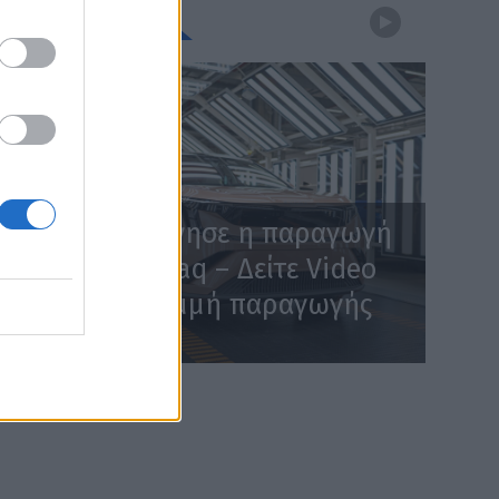
WEBTV
Skoda: Ξεκίνησε η παραγωγή
του νέου Peaq – Δείτε Video
από τη γραμμή παραγωγής
WEB TV
6.8.2026