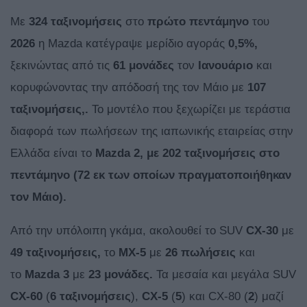
Με
324 ταξινομήσεις
στο
πρώτο πεντάμηνο
του
2026
η Mazda κατέγραψε μερίδιο αγοράς
0,5%,
ξεκινώντας από τις
61 μονάδες
τον
Ιανουάριο
και
κορυφώνοντας την απόδοσή της τον Μάιο με
107
ταξινομήσεις,.
Το μοντέλο που ξεχωρίζει με τεράστια
διαφορά των πωλήσεων της ιαπωνικής εταιρείας στην
Ελλάδα είναι το
Mazda 2, με 202 ταξινομήσεις στο
πεντάμηνο (72 εκ των οποίων πραγματοποιήθηκαν
τον Μάιο).
Από την υπόλοιπη γκάμα, ακολουθεί το SUV
CX-30
με
49 ταξινομήσεις,
το
MX-5
με
26 πωλήσεις
και
το
Mazda 3
με
23 μονάδες.
Τα μεσαία και μεγάλα SUV
CX-60
(
6 ταξινομήσεις
),
CX-5
(
5
) και CX-80 (
2
) μαζί