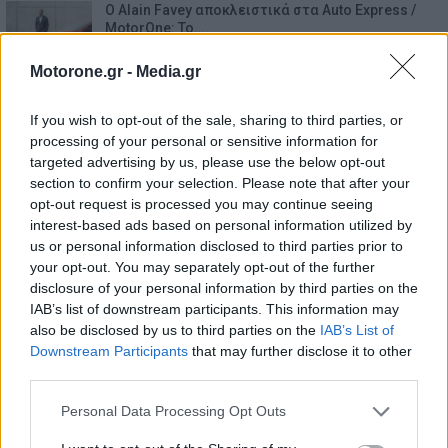
Ο Alain Favey αποκλειστικά στα Auto Express /
MotorOne: Το…
6.8.2026
Motorone.gr -
Media.gr
Motor Oil: Δωρεά πυροσβεστικών οχημάτων και
εξοπλισμού στον…
If you wish to opt-out of the sale, sharing to third parties, or
6.8.2026
processing of your personal or sensitive information for
targeted advertising by us, please use the below opt-out
Skoda: Ξεκίνησε η παραγωγή του νέου Peaq –
section to confirm your selection. Please note that after your
Δείτε Video…
opt-out request is processed you may continue seeing
6.8.2026
interest-based ads based on personal information utilized by
us or personal information disclosed to third parties prior to
your opt-out. You may separately opt-out of the further
GAC: Πώς το software αλλάζει το αυτοκίνητο του
μέλλοντος…
disclosure of your personal information by third parties on the
6.8.2026
IAB’s list of downstream participants. This information may
also be disclosed by us to third parties on the
IAB’s List of
Downstream Participants
that may further disclose it to other
Mercedes-AMG GT 53 4-Door Coupe: Το αμιγώς
ηλεκτρικό GT με…
third parties.
6.8.2026
Personal Data Processing Opt Outs