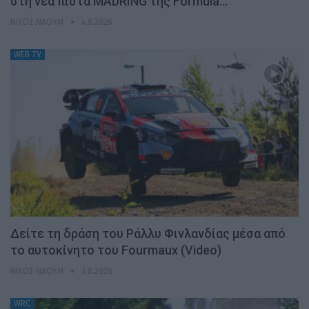
στη νέα πίστα MADRING της Formula…
ΝΊΚΟΣ ΝΑΟΎΜ
4.8.2026
WEB TV
Δείτε τη δράση του Ράλλυ Φινλανδίας μέσα από
το αυτοκίνητο του Fourmaux (Video)
ΝΊΚΟΣ ΝΑΟΎΜ
3.8.2026
WRC