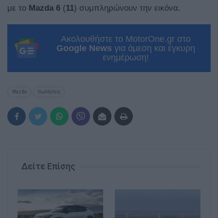
με το
Mazda 6
(
11
) συμπληρώνουν την εικόνα.
Ακολουθήστε το MotorOne.gr στο
Google News
για άμεση και έγκυρη
ενημέρωση!
Mazda
πωλήσεις
Δείτε Επίσης