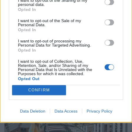
I want to opt-out of the Sharing of my
personal data.
Opted In
I want to opt-out of the Sale of my
Personal Data.
Opted In
I want to opt-out of processing my
Personal Data for Targeted Advertising.
Opted In
I want to opt-out of Collection, Use,
Retention, Sale, and/or Sharing of my
Personal Data that Is Unrelated with the
Purposes for which it was collected.
Motor Oil: Δωρεά πυροσβεστικών οχημάτων και
Opted Out
εξοπλισμού στον δήμο Αγίου Βασιλείου
CONFIRM
NEWSROOM
6.8.2026
WEB TV
Data Deletion
Data Access
Privacy Policy