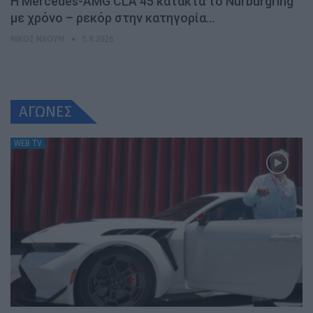
Η Mercedes-AMG CLA 45 κατακτά το Nürburgring
με χρόνο – ρεκόρ στην κατηγορία…
ΝΊΚΟΣ ΝΑΟΎΜ
5.8.2026
ΑΓΩΝΕΣ
WEB TV