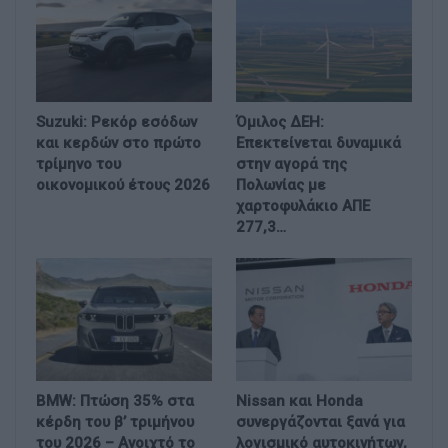
Suzuki: Ρεκόρ εσόδων
Όμιλος ΔΕΗ:
και κερδών στο πρώτο
Επεκτείνεται δυναμικά
τρίμηνο του
στην αγορά της
οικονομικού έτους 2026
Πολωνίας με
χαρτοφυλάκιο ΑΠΕ
277,3…
BMW: Πτώση 35% στα
Nissan και Honda
κέρδη του β’ τριμήνου
συνεργάζονται ξανά για
του 2026 – Ανοιχτό το
λογισμικό αυτοκινήτων,