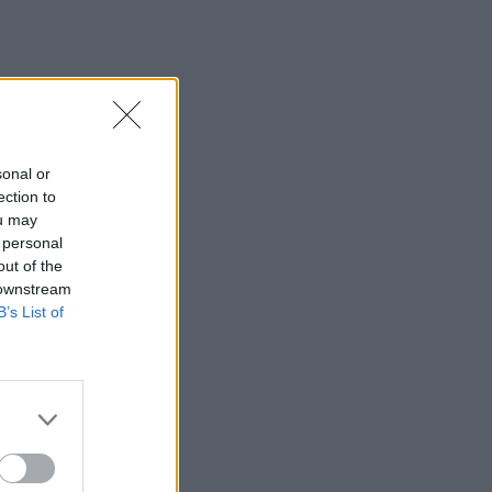
sonal or
ection to
ou may
 personal
out of the
 downstream
B’s List of