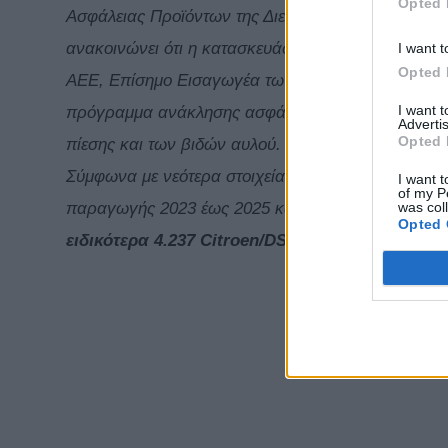
Opted 
Ασφάλειας Προϊόντων της Διεύθυνσης Ασφάλειας 
ανακοινώνει ότι η κατασκευάστρια εταιρεία STEL
I want t
Opted 
AEE, Επίσημο Εισαγωγέα των οχημάτων Citroen, D
I want 
πρόγραμμα ανάκλησης ασφάλειας αυτοκινήτων για
Advertis
Opted 
πίεσης και των βιδών αυλού.
Σύμφωνα με νεότερα στοιχεία, η συγκεκριμένη ανά
I want t
of my P
was col
παραγωγής 2023 έως 2025 και
ο νέος συνολικός 
Opted 
ειδικότερα 4.237 Citroen/DS, 5.766 Peugeot και 