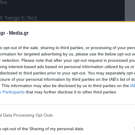
4xe
t Twingo E-Tech
gr -
Media.gr
to opt-out of the sale, sharing to third parties, or processing of your per
formation for targeted advertising by us, please use the below opt-out s
r selection. Please note that after your opt-out request is processed y
eing interest-based ads based on personal information utilized by us or
disclosed to third parties prior to your opt-out. You may separately opt-
losure of your personal information by third parties on the IAB’s list of
. This information may also be disclosed by us to third parties on the
IA
Participants
that may further disclose it to other third parties.
l Data Processing Opt Outs
o opt-out of the Sharing of my personal data.
ματεία Βιομηχανίας και συγκεκριμένα το Τμήμα Γενικής