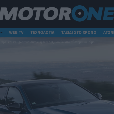
WEB TV
ΤΕΧΝΟΛΟΓΙΑ
ΤΑΞΙΔΙ ΣΤΟ ΧΡΟΝΟ
ΑΓΩΝ
, Opel και Peugeot για σύσφιξη των παξιμαδιών στο σύστημα καυσίμου