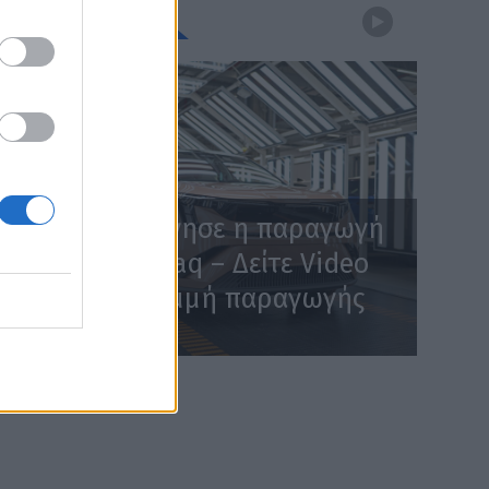
WEBTV
Skoda: Ξεκίνησε η παραγωγή
του νέου Peaq – Δείτε Video
από τη γραμμή παραγωγής
WEB TV
6.8.2026