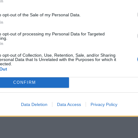
In
και Συμμόρφωσης Βιομηχανικών Προϊόντων,
LANTIS σε συνεργασία με την εταιρεία AIGLON GROUP
o opt-out of the Sale of my Personal Data.
In
S, Peugeot και Opel στην Ελλάδα, εκτελούν
to opt-out of processing my Personal Data for Targeted
 τη σύσφιξη παξιμαδιών σύνδεσης του σωλήνα υψηλής
ing.
In
κληση περιλαμβάνει αυτοκίνητα με ημερομηνία
o opt-out of Collection, Use, Retention, Sale, and/or Sharing
ersonal Data that Is Unrelated with the Purposes for which it
lected.
αριθμός ανέρχεται σε 13.115 οχήματα και
Out
3.112 Opel.
CONFIRM
Data Deletion
Data Access
Privacy Policy