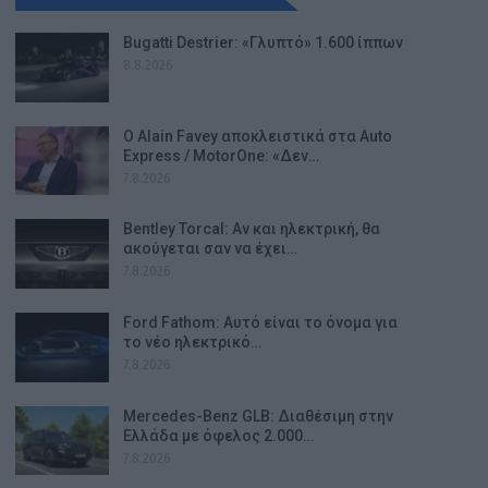
Bugatti Destrier: «Γλυπτό» 1.600 ίππων
8.8.2026
Ο Alain Favey αποκλειστικά στα Auto
Express / MotorOne: «Δεν…
7.8.2026
Bentley Torcal: Αν και ηλεκτρική, θα
ακούγεται σαν να έχει…
7.8.2026
Ford Fathom: Αυτό είναι το όνομα για
το νέο ηλεκτρικό…
7.8.2026
Mercedes-Benz GLB: Διαθέσιμη στην
Ελλάδα με όφελος 2.000…
7.8.2026