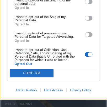
I want to opt-out of the Sharing of my
personal data.
Opted In
I want to opt-out of the Sale of my
Personal Data.
WEBTV
Opted In
I want to opt-out of processing my
Personal Data for Targeted Advertising.
Opted In
I want to opt-out of Collection, Use,
Retention, Sale, and/or Sharing of my
Personal Data that Is Unrelated with the
Purposes for which it was collected.
Opted Out
CONFIRM
Skoda: Ξεκίνησε η παραγωγή του
νέου Peaq – Δείτε Video από τη
Data Deletion
Data Access
Privacy Policy
γραμμή παραγωγής
WEB TV
6.8.2026