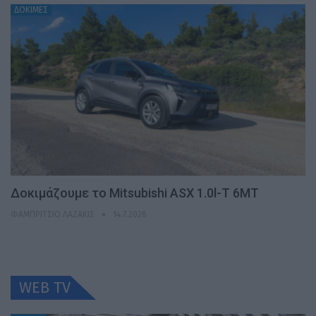
ΔΟΚΙΜΕΣ
Δοκιμάζουμε το Mitsubishi ASX 1.0l-T 6MT
ΦΑΜΠΡΊΤΣΙΟ ΛΑΖΆΚΙΣ
14.7.2026
WEB TV