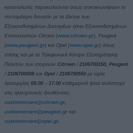
καταναλωτές παρακαλούνται όπως επικοινωνήσουν το
συντομότερο δυνατόν με τα Δίκτυα των
Εξουσιοδοτημένων Διανομέων ή/και Εξουσιοδοτημένων
Επισκευαστών Citroen (
www.citroen.gr
), Peugeot
(
www.peugeot.gr
) και Opel (
www.opel.gr
) όπως
επίσης και με τα Τηλεφωνικά Κέντρα Εξυπηρέτησης
Πελατών των εταιρειών
Citroen
/
2106700150, Peugeot
/
2106700008
και
Opel
/
2106700550
με ώρες
λειτουργίας
09.00
–
17.00
καθημερινά ή/και αντίστοιχα
στις ηλεκτρονικές διευθύνσεις:
customercare@citroen.gr
,
customercare@peugeot.gr
και
customercare@opel.gr
.