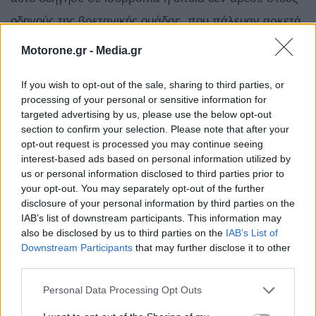
οδηγούς της βρετανικής ομάδας, που πάλευαν αρκετά
με το τιμόνι ενός αρκετά άκαμπτου όσον αφορά τις
Motorone.gr -
Media.gr
ρυθμίσεις της ανάρτησης μονοθεσίου. Η αεροδυναμική
If you wish to opt-out of the sale, sharing to third parties, or
απόδοση της McLaren δεν είναι σε καλό επίπεδο και
processing of your personal or sensitive information for
ετοιμάζει το επόμενο σημαντικό πακέτο
targeted advertising by us, please use the below opt-out
section to confirm your selection. Please note that after your
αναβαθμίσεων για το GP Ουγγαρίας.
opt-out request is processed you may continue seeing
interest-based ads based on personal information utilized by
Ο Lando Norris πήρε την 6η θέση, με τον Verstappen
us or personal information disclosed to third parties prior to
your opt-out. You may separately opt-out of the further
μεταξύ των ειδικά χρωματισμένων McLaren, με τον
disclosure of your personal information by third parties on the
Oscar Piastri να μην γράφει ανταγωνιστικό χρόνο και
IAB’s list of downstream participants. This information may
also be disclosed by us to third parties on the
IAB’s List of
να καταλήγει στην 8η θέση, επειδή πάλευε πολύ με τη
Downstream Participants
that may further disclose it to other
νευρικότητα του πίσω μέρους της MCL40, παρότι
third parties.
έκανε αλλαγές που θα έπρεπε να το βοηθήσουν αυτό.
Personal Data Processing Opt Outs