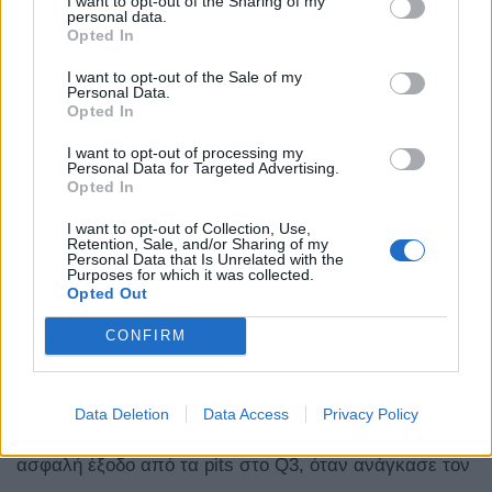
I want to opt-out of the Sharing of my
personal data.
Opted In
I want to opt-out of the Sale of my
Personal Data.
Opted In
I want to opt-out of processing my
Personal Data for Targeted Advertising.
Opted In
I want to opt-out of Collection, Use,
Retention, Sale, and/or Sharing of my
Personal Data that Is Unrelated with the
Purposes for which it was collected.
Opted Out
Την πρώτη δεκάδα συμπλήρωσαν οι δύο Racing Bulls,
CONFIRM
με τον rookie Arvid Lindblad μπροστά από τον Liam
Lawson μέσα στην πατρίδα του. Ωστόσο, ο νεαρός
Data Deletion
Data Access
Privacy Policy
Βρετανός οδηγός βρίσκεται υπό έρευνα για μη
ασφαλή έξοδο από τα pits στο Q3, όταν ανάγκασε τον