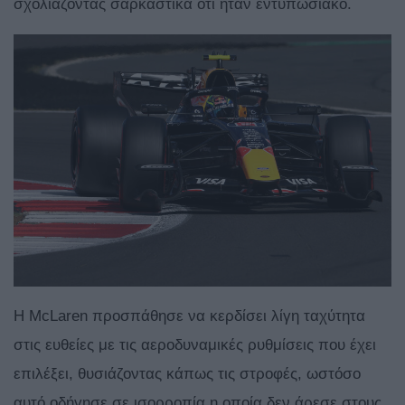
σχολιάζοντας σαρκαστικά ότι ήταν εντυπωσιακό.
H McLaren προσπάθησε να κερδίσει λίγη ταχύτητα
στις ευθείες με τις αεροδυναμικές ρυθμίσεις που έχει
επιλέξει, θυσιάζοντας κάπως τις στροφές, ωστόσο
αυτό οδήγησε σε ισορροπία η οποία δεν άρεσε στους