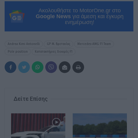
Ακολουθήστε το MotorOne.gr στο
Google News
για άμεση και έγκυρη
ενημέρωση!
Andrea Kimi Antonelli
GP Μ. Βρετανίας
Mercedes-AMG F1 Team
Pole position
Κατατακτήριες δοκιμές F1
Δείτε Επίσης