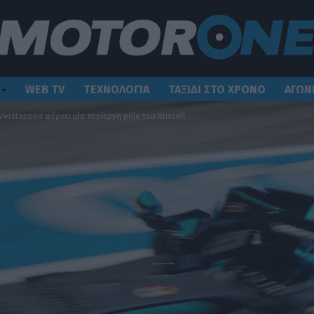
WEB TV
ΤΕΧΝΟΛΟΓΙΑ
ΤΑΞΙΔΙ ΣΤΟ ΧΡΟΝΟ
ΑΓΩΝ
Verstappen φέρνει μία περίεργη pole του Russell