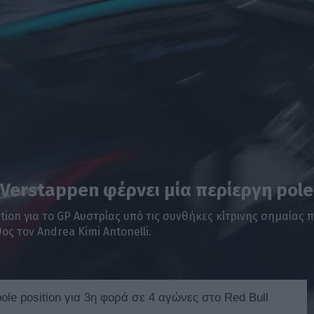
 Verstappen φέρνει μία περίεργη pole
ition για το GP Αυστρίας υπό τις συνθήκες κίτρινης σημαίας
ος τον Andrea Kimi Antonelli.
ole position για 3η φορά σε 4 αγώνες στο Red Bull