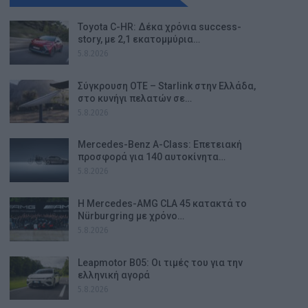
Toyota C-HR: Δέκα χρόνια success-
story, με 2,1 εκατομμύρια…
5.8.2026
Σύγκρουση ΟΤΕ – Starlink στην Ελλάδα,
στο κυνήγι πελατών σε…
5.8.2026
Mercedes-Benz A-Class: Επετειακή
προσφορά για 140 αυτοκίνητα…
5.8.2026
Η Mercedes-AMG CLA 45 κατακτά το
Nürburgring με χρόνο…
5.8.2026
Leapmotor B05: Οι τιμές του για την
ελληνική αγορά
5.8.2026