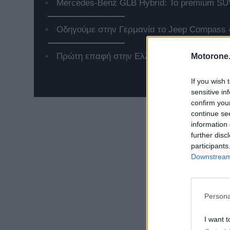
Mercedes-Benz GLB Hybrid: Το premium SUV
Οδηγούμε στην Γερμανία το Jeep Compass 
Πρώτη επαφή στην Ελλάδα με το νέο Renaul
Motorone.
If you wish 
sensitive in
confirm you
continue se
information 
further disc
participants
Downstream 
Persona
I want t