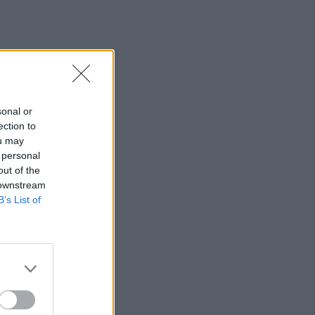
sonal or
ection to
ou may
 personal
out of the
 downstream
B’s List of