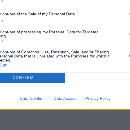
In
ς, τις οποίες συνάντησε πρώτος ο Antonelli και
o opt-out of the Sale of my Personal Data.
την πίστα αναβόσβηναν, δεν είχαν τη διαγώνια
In
ς και τα δεδομένα στο σύστημα χρονομέτρησης της
to opt-out of processing my Personal Data for Targeted
ing.
In
τρινες, σύμφωνα με τους κανονισμούς διαγράφεται ο
o opt-out of Collection, Use, Retention, Sale, and/or Sharing
ersonal Data that Is Unrelated with the Purposes for which it
lected.
 να σηκώσει το πόδι του από το γκάζι (όπως έκανε ο
Out
 χάνοντας 0,15 δλ.) και αποδεικνύοντας ότι
CONFIRM
υ.
Data Deletion
Data Access
Privacy Policy