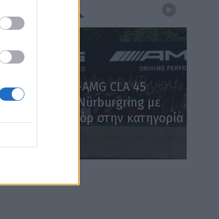
WEBTV
Η Mercedes-AMG CLA 45
κατακτά το Nürburgring με
χρόνο – ρεκόρ στην κατηγορία
(Video)
WEB TV
5.8.2026