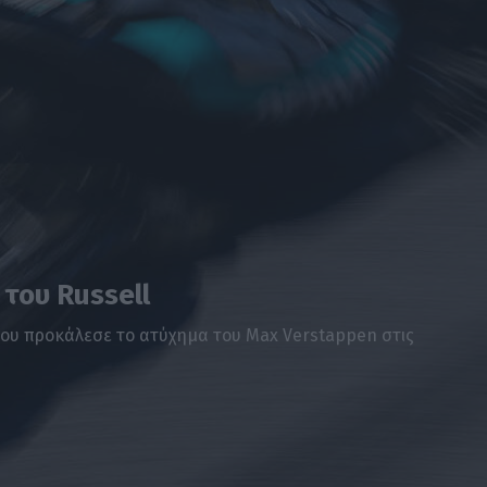
 του Russell
 που προκάλεσε το ατύχημα του Max Verstappen στις