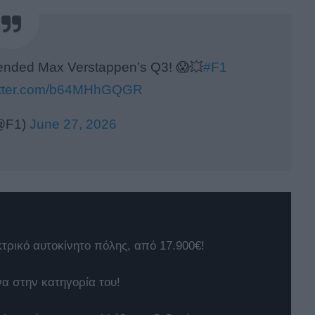
 ended Max Verstappen’s Q3! 😱💥
#F1
witter.com/b64MHhGQGR
(@F1)
June 27, 2026
κτρικό αυτοκίνητο πόλης, από 17.900€!
να στην κατηγορία του!