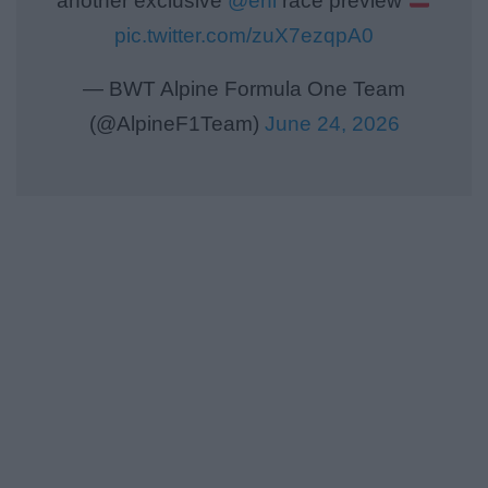
another exclusive
@eni
race preview
pic.twitter.com/zuX7ezqpA0
— BWT Alpine Formula One Team
(@AlpineF1Team)
June 24, 2026