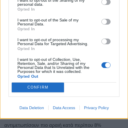
I want to opt-out of the Sharing of my
personal data.
Opted In
I want to opt-out of the Sale of my
Personal Data.
Opted In
I want to opt-out of processing my
Personal Data for Targeted Advertising.
Opted In
I want to opt-out of Collection, Use,
Retention, Sale, and/or Sharing of my
Personal Data that Is Unrelated with the
Purposes for which it was collected.
Opted Out
Υψόμετρο
CONFIRM
Παράλληλα με όλα τα προαναφερθέντα, η πίστα του
Red Bull Ring βρίσκεται σε υψόμετρο 678 μ., γεγονός
Data Deletion
Data Access
Privacy Policy
που σημαίνει ότι οι νέες μονάδες ισχύος θα έχουν να
αντιμετωπίσουν πιο αραιή κατά περίπου 8%