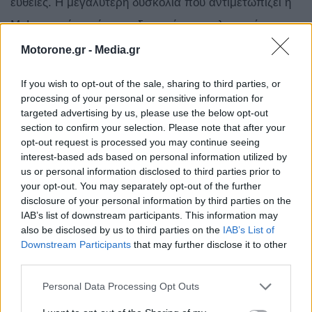
ευθείες. H μεγαλύτερη δυσκολία που αντιμετωπίζει η
McLaren φέτος είναι να διατηρήσει τα ελαστικά της
εντός του ιδανικού πλαισίου θερμοκρασίας
Motorone.gr -
Media.gr
λειτουργίας.
If you wish to opt-out of the sale, sharing to third parties, or
processing of your personal or sensitive information for
Από την πλευρά της, η Red Bull αναμένεται να
targeted advertising by us, please use the below opt-out
παρουσιάσει στο GP Αυστρίας ένα μεγάλο πακέτο
section to confirm your selection. Please note that after your
opt-out request is processed you may continue seeing
αναβαθμίσεων (που περιλαμβάνουν και μείωση του
interest-based ads based on personal information utilized by
βάρους της RB22, που πλησιάζει τα 7 κιλά κατά τα
us or personal information disclosed to third parties prior to
your opt-out. You may separately opt-out of the further
οποία ξεπερνά το ελάχιστο όριο), αν και ο επικεφαλής
disclosure of your personal information by third parties on the
της ομάδας, Laurent Mekies, παραδέχεται ότι αυτό δεν
IAB’s list of downstream participants. This information may
also be disclosed by us to third parties on the
IAB’s List of
θα είναι αρκετό για να καλύψει τη διαφορά που τη
Downstream Participants
that may further disclose it to other
χωρίζει από τη Mercedes. Παράλληλα, υπάρχουν
third parties.
φήμες ότι ενδέχεται να αποχωρήσει από την ομάδα
Personal Data Processing Opt Outs
και ο επικεφαλής μηχανολόγος Paul Monaghan…