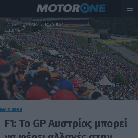
Αρχική
ΑΓΩΝΕΣ
FORMULA 1
FORMULA 1
F1: Το GP Αυστρίας μπορεί
να φέρει αλλαγές στην