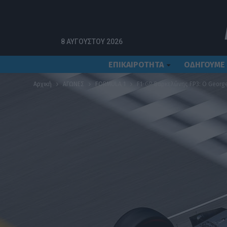
8 ΑΥΓΟΎΣΤΟΥ 2026
ΕΠΙΚΑΙΡΟΤΗΤΑ
ΟΔΗΓΟΥΜΕ
Αρχική
ΑΓΩΝΕΣ
FORMULA 1
F1-GP Βαρκελώνης FP3: Ο George