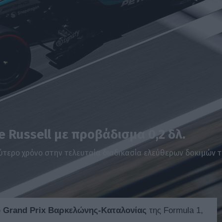
 Russell με προβάδισμα 0,2 δλ.
ύτερο χρόνο στην τελευταία διαδικασία ελεύθερων δοκιμών 
υ
Grand Prix Βαρκελώνης-Καταλονίας
της Formula 1,