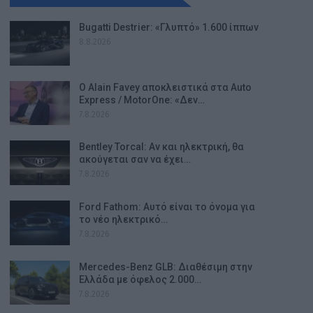
Bugatti Destrier: «Γλυπτό» 1.600 ίππων
8.8.2026
Ο Alain Favey αποκλειστικά στα Auto
Express / MotorOne: «Δεν…
7.8.2026
Bentley Torcal: Αν και ηλεκτρική, θα
ακούγεται σαν να έχει…
7.8.2026
Ford Fathom: Αυτό είναι το όνομα για
το νέο ηλεκτρικό…
7.8.2026
Mercedes-Benz GLB: Διαθέσιμη στην
Ελλάδα με όφελος 2.000…
7.8.2026