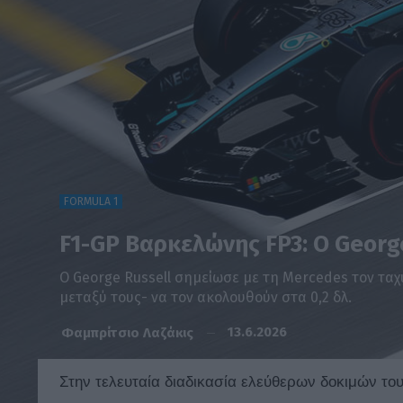
FORMULA 1
F1-GP Βαρκελώνης FP3: Ο George
Ο George Russell σημείωσε με τη Mercedes τον ταχ
μεταξύ τους- να τον ακολουθούν στα 0,2 δλ.
13.6.2026
Φαμπρίτσιο Λαζάκις
Στην τελευταία διαδικασία ελεύθερων δοκιμών το