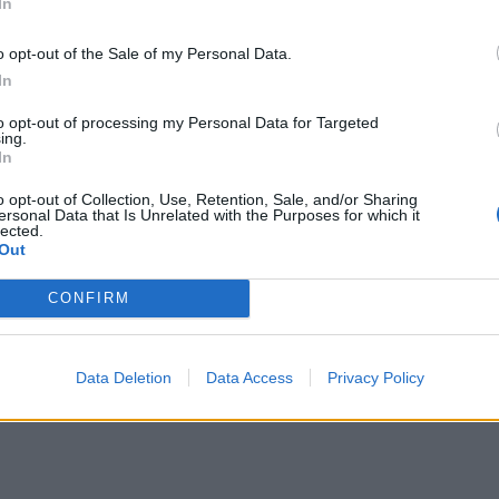
In
o opt-out of the Sale of my Personal Data.
το FP3 του GP Βαρκελώνης
In
to opt-out of processing my Personal Data for Targeted
 να χρησιμοποιήσουν και τη μαλακή γόμα, η οποία δεν
ing.
In
ης ότι το undercut αναμένεται να είναι πολύ δυνατό
θα μπορούσε να αφήσει εκτεθειμένους αυτούς που
o opt-out of Collection, Use, Retention, Sale, and/or Sharing
ersonal Data that Is Unrelated with the Purposes for which it
lected.
top τους πολύ νωρίς στον αγώνα.
Out
CONFIRM
Data Deletion
Data Access
Privacy Policy