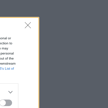
sonal or
ection to
ou may
 personal
out of the
 downstream
B’s List of