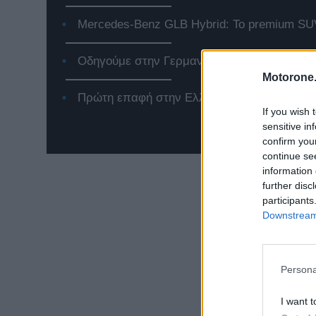
Mercedes-Benz GLB Hybrid: Το premium SUV
Οδηγούμε στην Γερμανία το Jeep Compass 
Motorone.
Πρώτη επαφή στην Ελλάδα με το νέο Renaul
If you wish 
sensitive in
confirm you
continue se
information 
further disc
participants
Downstream 
Persona
I want t