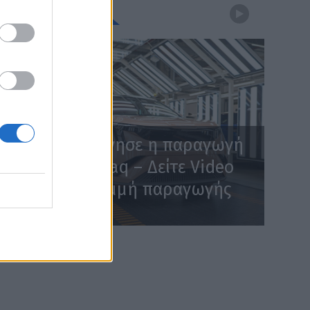
WEBTV
Skoda: Ξεκίνησε η παραγωγή
του νέου Peaq – Δείτε Video
από τη γραμμή παραγωγής
WEB TV
6.8.2026