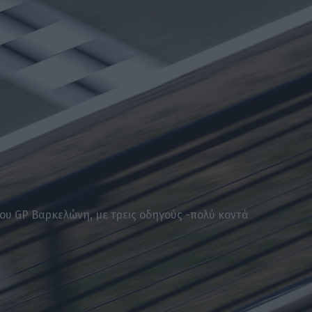
του GP Βαρκελώνη, με τρεις οδηγούς -πολύ κοντά