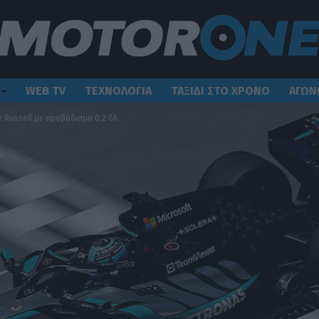
WEB TV
ΤΕΧΝΟΛΟΓΙΑ
ΤΑΞΙΔΙ ΣΤΟ ΧΡΟΝΟ
ΑΓΩΝ
 Russell με προβάδισμα 0,2 δλ.