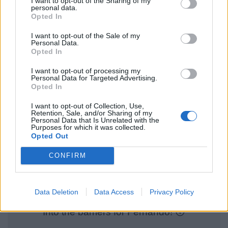
I want to opt-out of the Sharing of my
personal data.
εκκινήσει 16ος.
Opted In
SQ1
I want to opt-out of the Sale of my
Personal Data.
Opted In
Μόλις δύο λεπτά πριν από τη λήξη του SQ1, ο Alonso,
I want to opt-out of processing my
Personal Data for Targeted Advertising.
πιέζοντας σκληρά για να φέρει πιο ψηλά την Aston
Opted In
Martin, μπλόκαρε τα εμπρός φρένα του στην είσοδο
I want to opt-out of Collection, Use,
της 3ης στροφής και προσέκρουσε στις TecPro
Retention, Sale, and/or Sharing of my
Personal Data that Is Unrelated with the
Purposes for which it was collected.
μπαριέρες, προκαλώντας τη διακοπή της διαδικασίας.
Opted Out
Με μόλις 1:46 να απομένουν για την καρό σημαία.
CONFIRM
Data Deletion
Data Access
Privacy Policy
Into the barriers for Fernando! 😳