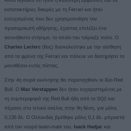
Αλλά δήλωσε ότι ήταν η καλύτερη εμφάνισή του σε
κατατακτήριες δοκιμές με τη Ferrari και ήταν
ευτυχισμένος που δεν χρησιμοποίησε τον
προσομοιωτή οδήγησης, έχοντας επιλέξει ένα
ασυνήθιστο στήσιμο, το οποίο του ταίριαζε πολύ. Ο
Charles Leclerc
(6ος) δυσκολεύτηκε με την αίσθηση
από τα φρένα της Ferrari και πάλευε να διατηρήσει το
μονοθέσιο εντός πίστας.
Στην 4η σειρά εκκίνησης θα παραταχθούν οι δύο Red
Bull. Ο
Max Verstappen
δεν ήταν ευχαριστημένος με
τη συμπεριφορά της Red Bull ήδη από το SQ2 και
πέρασε στο τελικό σκέλος στην 9η θέση, για μόλις
0,135 δλ. O Ολλανδός βρέθηκε μόλις 0,1 δλ. μπροστά
από τον νεαρό team-mate του,
Isack Hadjar
και