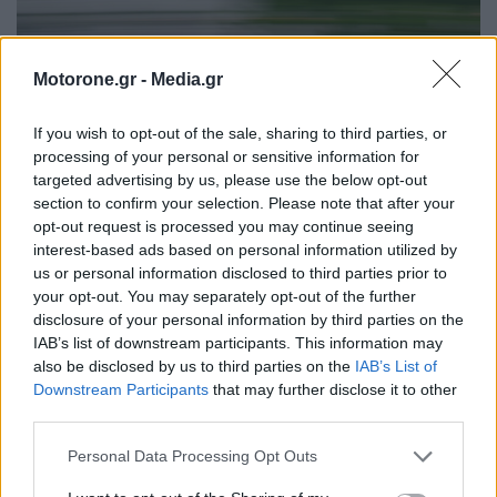
Motorone.gr -
Media.gr
SQ2
If you wish to opt-out of the sale, sharing to third parties, or
processing of your personal or sensitive information for
Οι δύο οδηγοί της Audi βρέθηκαν μόλις εκτός από το
targeted advertising by us, please use the below opt-out
τελικό σκέλος, με τον Nico Hulkenberg μπροστά από
section to confirm your selection. Please note that after your
opt-out request is processed you may continue seeing
τον Gabriel Bortoleto. O Franco Colapinto (στο οποίου
interest-based ads based on personal information utilized by
us or personal information disclosed to third parties prior to
το μονοθέσιο αντικαταστάθηκε η μπαταρία έπειτα από
your opt-out. You may separately opt-out of the further
το πρόβλημα του FP1) θα παραταχθεί πίσω τους, στη
disclosure of your personal information by third parties on the
IAB’s list of downstream participants. This information may
13η θέση με την Alpine στην εκκίνηση του Σπριντ, με
also be disclosed by us to third parties on the
IAB’s List of
τις Haas να τον ακολουθούν. Ο Oliver Bearman έκανε
Downstream Participants
that may further disclose it to other
third parties.
ένα λάθος στην τελική του προσπάθεια, βγαίνοντας
εκτός πίστας, και κατέληξε πίσω από τον team-mate
Personal Data Processing Opt Outs
του, Esteban Ocon, ενώ ο Fernando Alonso θα