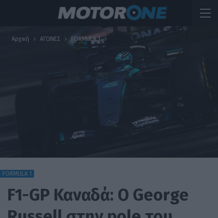
Αρχική
ΑΓΩΝΕΣ
FORMULA 1
FORMULA 1
F1-GP Καναδά: Ο George
Russell στην pole του