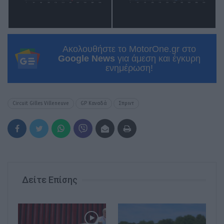
Ακολουθήστε το MotorOne.gr στο
Google News
για άμεση και έγκυρη
ενημέρωση!
Circuit Gilles Villeneuve
GP Καναδά
Σπριντ
Δείτε Επίσης