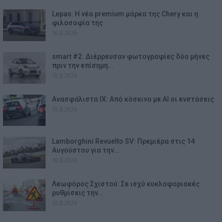
Lepas: Η νέα premium μάρκα της Chery και η
φιλοσοφία της
10.8.2026
smart #2: Διέρρευσαν φωτογραφίες δύο μήνες
πριν την επίσημη…
10.8.2026
Ανασφάλιστα ΙΧ: Από κόσκινο με AI οι ενστάσεις
10.8.2026
Lamborghini Revuelto SV: Πρεμιέρα στις 14
Αυγούστου για την…
10.8.2026
Λεωφόρος Σχιστού: Σε ισχύ κυκλοφοριακές
ρυθμίσεις την…
10.8.2026