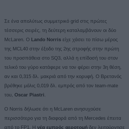
Σε ένα απολύτως συμμετρικό grid στις πρώτες
τέσσερις σειρές, τη δεύτερη καταλαμβάνουν οι δύο
McLaren. Ο
Lando Norris
είχε χάσει το πίσω μέρος
της MCL40 στην έξοδο της 2ης στροφής στην πρώτη
του προσπάθεια στο SQ3, αλλά η επίδοσή του στον
τελικό του γύρο κατάφερε να τον φέρει στην 3η θέση,
αν και 0,315 δλ. μακριά από την κορυφή. Ο Βρετανός
βρέθηκε μόλις 0,019 δλ. εμπρός από τον team-mate
του,
Oscar Piastri
.
O Norris δήλωσε ότι η McLaren ανησυχούσε
περισσότερο για τη διαφορά από τη Mercedes έπειτα
από το FP1. Η
νέα εμπρός αεροτομή
δεν λειτούργησε