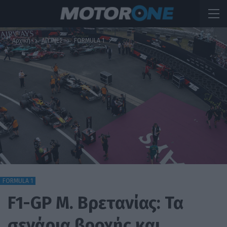
Αρχική
ΑΓΩΝΕΣ
FORMULA 1
FORMULA 1
F1-GP M. Βρετανίας: Τα
σενάρια βροχής και