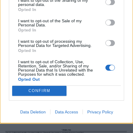
I want to opt-out of the Sharing of my
personal data.
αποφάσισε να τοποθετήσει επιπλέον
μονάδα
ισχύος
Opted In
την (5η φετινή) στο μονοθέσιο του Αργεντίνου, ο
I want to opt-out of the Sale of my
Personal Data.
οποίος θα υποχρεωθεί να
εκκινήσει
από το
pit
lane
.
Opted In
I want to opt-out of processing my
Personal Data for Targeted Advertising.
Opted In
I want to opt-out of Collection, Use,
Retention, Sale, and/or Sharing of my
Personal Data that Is Unrelated with the
Purposes for which it was collected.
Opted Out
CONFIRM
Data Deletion
Data Access
Privacy Policy