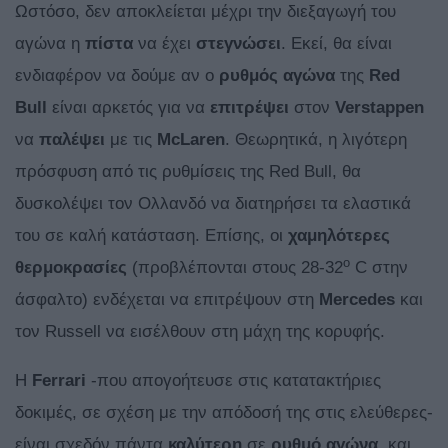
Ωστόσο, δεν αποκλείεται μέχρι την διεξαγωγή του
αγώνα η
πίστα
να έχει
στεγνώσει
. Εκεί, θα είναι
ενδιαφέρον να δούμε αν ο
ρυθμός αγώνα
της
Red
Bull
είναι αρκετός για να
επιτρέψει
στον
Verstappen
να
παλέψει
με τις
McLaren
. Θεωρητικά, η λιγότερη
πρόσφυση από τις ρυθμίσεις της Red Bull, θα
δυσκολέψει τον Ολλανδό να διατηρήσει τα ελαστικά
του σε καλή κατάσταση. Επίσης, οι
χαμηλότερες
ο
θερμοκρασίες
(προβλέπονται στους 28-32
C στην
άσφαλτο) ενδέχεται να επιτρέψουν στη
Mercedes
και
τον Russell να εισέλθουν στη μάχη της κορυφής.
H
Ferrari
-που απογοήτευσε στις κατατακτήριες
δοκιμές, σε σχέση με την απόδοσή της στις ελεύθερες-
είναι σχεδόν πάντα
καλύτερη
σε
ρυθμό
αγώνα
, και