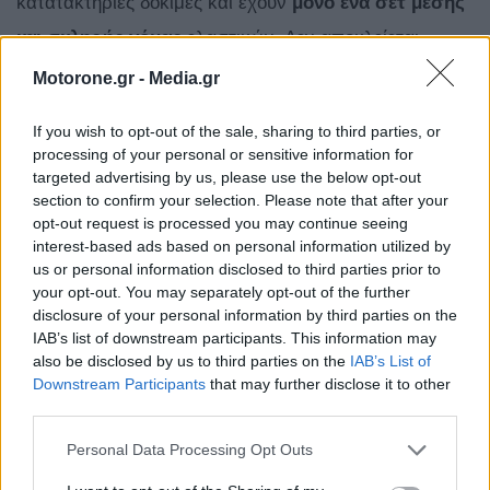
κατατακτήριες δοκιμές και έχουν
μόνο ένα σετ μέσης
και σκληρής γόμας
ελαστικών. Δεν αποκλείεται
κάποιοι από αυτούς να χρησιμοποιήσουν και τη
Motorone.gr -
Media.gr
μαλακή γόμα στον αγώνα, ενδεχομένως αναγκαστικά.
If you wish to opt-out of the sale, sharing to third parties, or
processing of your personal or sensitive information for
targeted advertising by us, please use the below opt-out
section to confirm your selection. Please note that after your
opt-out request is processed you may continue seeing
interest-based ads based on personal information utilized by
us or personal information disclosed to third parties prior to
your opt-out. You may separately opt-out of the further
disclosure of your personal information by third parties on the
IAB’s list of downstream participants. This information may
also be disclosed by us to third parties on the
IAB’s List of
Downstream Participants
that may further disclose it to other
third parties.
Έπειτα από το ατύχημα του
Franco
Colapinto
στο Q1,
Personal Data Processing Opt Outs
που τον περιόρισε στην τελευταία θέση, η
Alpine