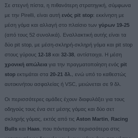
Σε στεγνή πίστα, η πιθανότερη στρατηγική, σύμφωνα
με την Pirelli, είναι αυτή
ενός pit stop
: εκκίνηση με
μέση γόμα και αλλαγή στο πλαίσιο των
γύρων 19-25
(από τους 52 συνολικά). Εναλλακτική αυτής είναι τα
δύο pit stop, με μέση-σκληρή-σκληρή γόμα και pit stop
στους γύρους
12-18
και
32-38
, αντίστοιχα. H μέση
χρονική
απώλεια
για την πραγματοποίηση ενός
pit
stop
εκτιμάται στα
20-21 δλ.
, ενώ υπό το καθεστώς
αυτοκινήτου ασφαλείας ή VSC, μειώνεται σε 9 δλ.
Οι περισσότερες ομάδες έχουν διαφυλάξει για τους
οδηγούς τους ένα σετ μέσης γόμας και δύο σετ
σκληρής γόμας, εκτός από τις
Aston
Martin
,
Racing
Bulls
και
Haas
, που πόνταραν περισσότερο στις