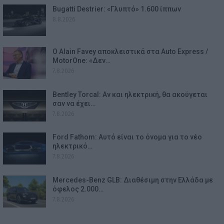
Bugatti Destrier: «Γλυπτό» 1.600 ίππων
8.8.2026
Ο Alain Favey αποκλειστικά στα Auto Express /
MotorOne: «Δεν…
7.8.2026
Bentley Torcal: Αν και ηλεκτρική, θα ακούγεται
σαν να έχει…
7.8.2026
Ford Fathom: Αυτό είναι το όνομα για το νέο
ηλεκτρικό…
7.8.2026
Mercedes-Benz GLB: Διαθέσιμη στην Ελλάδα με
όφελος 2.000…
7.8.2026