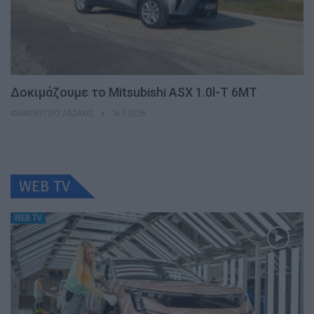
Δοκιμάζουμε το Mitsubishi ASX 1.0l-T 6MT
ΦΑΜΠΡΊΤΣΙΟ ΛΑΖΆΚΙΣ
14.7.2026
WEB TV
WEB TV