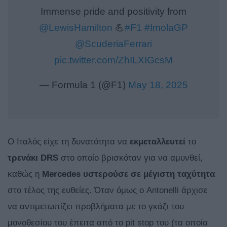
Immense pride and positivity from
@LewisHamilton
💪
#F1
#ImolaGP
@ScuderiaFerrari
pic.twitter.com/ZhILXIGcsM
— Formula 1 (@F1)
May 18, 2025
Ο Ιταλός είχε τη δυνατότητα να
εκμεταλλευτεί
το
τρενάκι
DRS
στο οποίο βρισκόταν για να αμυνθεί,
καθώς η
Mercedes υστερούσε σε μέγιστη ταχύτητα
στο τέλος της ευθείες. Όταν όμως ο Antonelli άρχισε
να αντιμετωπίζει προβλήματα με το γκάζι του
μονοθεσίου του έπειτα από το pit stop του (τα οποία