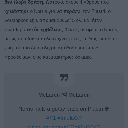
δεν έλαβε δράση
. Ωστόσο, στους 4 γύρους που
χρειάστηκε ο Norris για να περάσει τον Piastri, o
Verstappen είχε απομακρυνθεί 5 δλ. και ήταν
ξεκάθαρα
εκτός
εμβέλειας
. Όπως ανέφερε ο Norris,
όπως συμβαίνει πολύ συχνά φέτος, ο ίδιος έκανε τη
ζωή του πιο δύσκολη με απόδοση κάτω των
προσδοκιών στις κατατακτήριες δοκιμές.
McLaren 🆚 McLaren
Norris nails a gutsy pass on Piastri 🍿
#F1
#ImolaGP
pic.twitter.com/aEQmPzOZxO