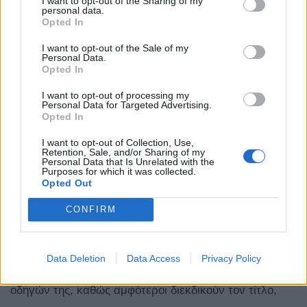
I want to opt-out of the Sharing of my
αλλά η Red Bull είχε το ρυθμό να απαντήσει. Το
personal data.
Opted In
γεγονός ότι η
McLaren
αποφάσισε να κάνει
pit stop
ακριβώς πριν από το VSC
(για να τον προφυλάξει
I want to opt-out of the Sale of my
Personal Data.
-και πάλι- από τον Leclerc), διπλασίασε το
Opted In
προβάδισμα του Verstappen.
I want to opt-out of processing my
Personal Data for Targeted Advertising.
Opted In
Έπειτα από το αυτοκίνητο ασφαλείας, ο Norris
I want to opt-out of Collection, Use,
επεσήμανε
στον
ασύρματο
ότι τα
ελαστικά
του
Retention, Sale, and/or Sharing of my
Personal Data that Is Unrelated with the
Piastri
ήταν
κατεστραμμένα
και αν η McLaren ήθελε
Purposes for which it was collected.
Opted Out
να προκαλέσει τον Verstappen για τη νίκη, θα έπρεπε
CONFIRM
να μην κάνει πιο δύσκολη την προσπάθειά του να
προσπεράσει τον team-mate του.
Data Deletion
Data Access
Privacy Policy
Η
McLaren
,
επιμένοντας στην ίση μεταχείριση
των
οδηγών της, καθώς αμφότεροι διεκδικούν τον τίτλο,