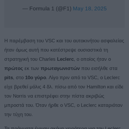
— Formula 1 (@F1)
May 18, 2025
Η παρέμβαση του VSC και του αυτοκινήτου ασφαλείας
ήταν όμως αυτή που κατέστρεψε ουσιαστικά τη
στρατηγική του Charles
Leclerc
, ο οποίος ήταν ο
πρώτος
εκ των
πρωταγωνιστών
που εισήλθε στα
pits
, στο
10ο γύρο
. Λίγο πριν από το VSC, ο Leclerc
είχε βρεθεί μόλις 4 δλ. πίσω από τον Hamilton και είδε
τον Norris να επιστρέφει στην πίστα ακριβώς
μπροστά του. Όταν ήρθε ο VSC, o Leclerc καταριόταν
την τύχη του.
Τα πράγματα έγιναν ακόμη χειρότερα για τον Leclerc