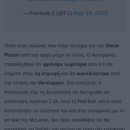
— Formula 1 (@F1)
May 18, 2025
Ήταν ένας αγώνας που πήγε άσχημα για τον
Oscar
Piastri
από την αρχή μέχρι το τέλος. Ο Αυστραλός
παραδέχθηκε ότι
φρέναρε
νωρίτερα
από ό,τι θα
έπρεπε στην
1η στροφή
και ότι
αιφνιδιάστηκε
από
την κίνηση του
Verstappen
. Στη συνέχεια, ο
Αυστραλός είχε τη δυνατότητα να διατηρηθεί σε
απόσταση περίπου 2 δλ. από τη Red Bull, αλλά αυτό
καταπόνησε τα ελαστικά του και στις συνομιλίες με το
pit wall της McLaren, δεν ήταν αισιόδοξος ότι θα
μπορούσε να βγάλει τον αγώνα με μόνο μία επίσκεψη