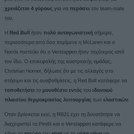
χρειάζεται 4 γύρους
για να
περάσει
τον team-mate
του.
Η
Red
Bull
ήταν
πολύ
ανταγωνιστική
σήμερα,
περισσότερο από όσο περίμενε η McLaren και ο
Norris πιστεύει ότι ο Verstappen ήταν ταχύτερος από
τον ίδιο. Ο επικεφαλής της αυστριακής ομάδας,
Christian Horner, δήλωσε ότι με τις αλλαγές στο
στήσιμο και τις αναβαθμίσεις, η Red Bull κατάφερε να
τοποθετήσει
το
μονοθέσιο εντός
του
ιδανικού
πλαισίου θερμοκρασίας λειτουργίας
των
ελαστικών.
Όταν βρίσκεται εκεί, η RB21 έχει τη δυνατότητα να
διαχειριστεί τα Pirelli και ο Verstappen κατάφερε να
κάνει το
πρώτο
του
stint
με τη
μέση
γόμα
να