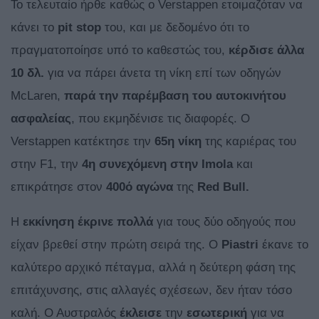
Το τελευταίο ήρθε καθώς ο Verstappen ετοιμαζόταν να
κάνει το
pit stop
του, και με δεδομένο ότι το
πραγματοποίησε υπό το καθεστώς του,
κέρδισε άλλα
10 δλ.
για να πάρει άνετα τη νίκη επί των οδηγών
McLaren,
παρά την παρέμβαση του αυτοκινήτου
ασφαλείας
, που εκμηδένισε τις διαφορές. O
Verstappen κατέκτησε την
65η νίκη
της καριέρας του
στην F1, την
4η συνεχόμενη στην Imola
και
επικράτησε στον
400ό αγώνα
της
Red Bull.
Η
εκκίνηση
έκρινε
πολλά
για τους δύο οδηγούς που
είχαν βρεθεί στην πρώτη σειρά της. Ο
Piastri
έκανε το
καλύτερο αρχικό πέταγμα, αλλά η δεύτερη φάση της
επιτάχυνσης, στις αλλαγές σχέσεων, δεν ήταν τόσο
καλή. Ο Αυστραλός
έκλεισε
την
εσωτερική
για να