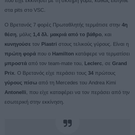
που είχε εκκινήσει με τη σκληρή γόμα, καθώς εισήλθε
στα pits στο VSC.
Ο Βρετανός 7 φορές Πρωταθλητής τερμάτισε στην
4η
θέση
, μόλις
1,4 δλ. μακριά από το βάθρο
, και
κυνηγούσε
τον
Piastri
στους τελικούς γύρους. Είναι η
πρώτη
φορά
που ο
Hamilton
κατάφερε να τερματίσει
μπροστά
από τον team-mate του,
Leclerc
, σε
Grand
Prix
. Ο Βρετανός είχε περάσει τους
34
πρώτους
γύρους πίσω
από τη Mercedes του Andrea Kimi
Antonelli
, που είχε καταφέρει να τον περάσει από την
εσωτερική στην εκκίνηση.