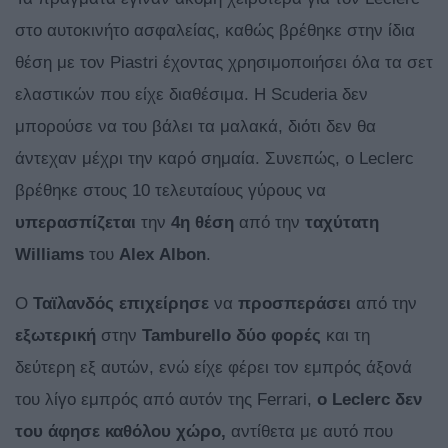
στο αυτοκινήτο ασφαλείας, καθώς βρέθηκε στην ίδια
θέση με τον Piastri έχοντας χρησιμοποιήσει όλα τα σετ
ελαστικών που είχε διαθέσιμα. Η Scuderia δεν
μπορούσε να του βάλει τα μαλακά, διότι δεν θα
άντεχαν μέχρι την καρό σημαία. Συνεπώς, ο Leclerc
βρέθηκε στους 10 τελευταίους γύρους να
υπερασπίζεται
την
4η θέση
από την
ταχύτατη
Williams
του
Alex
Albon
.
Ο
Ταϊλανδός
επιχείρησε
να
προσπεράσει
από την
εξωτερική
στην
Tamburello δύο
φορές
και τη
δεύτερη εξ αυτών, ενώ είχε φέρει τον εμπρός άξονά
του λίγο εμπρός από αυτόν της Ferrari,
o Leclerc δεν
του άφησε καθόλου χώρο,
αντίθετα με αυτό που