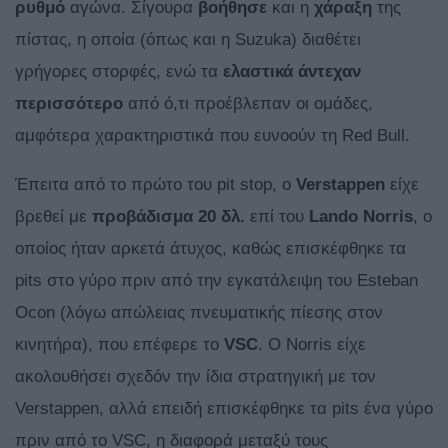
ρυθμό
αγώνα. Σίγουρα
βοήθησε
και η
χάραξη
της
πίστας, η οποία (όπως και η Suzuka) διαθέτει
γρήγορες στορφές, ενώ τα
ελαστικά άντεχαν
περισσότερο
από ό,τι προέβλεπαν οι ομάδες,
αμφότερα χαρακτηριστικά που ευνοούν τη Red Bull.
Έπειτα από το πρώτο του pit stop, o
Verstappen
είχε
βρεθεί με
προβάδισμα 20 δλ.
επί του
Lando
Norris
, o
οποίος ήταν αρκετά άτυχος, καθώς επισκέφθηκε τα
pits στο γύρο πριν από την εγκατάλειψη του Esteban
Ocon (λόγω απώλειας πνευματικής πίεσης στον
κινητήρα), που επέφερε το
VSC
. O Norris είχε
ακολουθήσει σχεδόν την ίδια στρατηγική με τον
Verstappen, αλλά επειδή επισκέφθηκε τα pits ένα γύρο
πριν από το VSC, η διαφορά μεταξύ τους