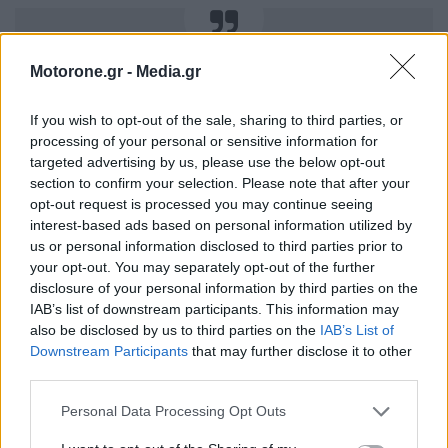
Motorone.gr -
Media.gr
If at first you don’t succeed…
If you wish to opt-out of the sale, sharing to third parties, or
Norris dispatches Russell with a daring
processing of your personal or sensitive information for
targeted advertising by us, please use the below opt-out
move 🙌
#F1
#ImolaGP
section to confirm your selection. Please note that after your
pic.twitter.com/35vRAzfrKY
opt-out request is processed you may continue seeing
interest-based ads based on personal information utilized by
— Formula 1 (@F1)
May 18, 2025
us or personal information disclosed to third parties prior to
your opt-out. You may separately opt-out of the further
disclosure of your personal information by third parties on the
IAB’s list of downstream participants. This information may
also be disclosed by us to third parties on the
IAB’s List of
Downstream Participants
that may further disclose it to other
O Norris βρέθηκε
2ος έπειτα από το pit stop του
third parties.
Piastri
, με διαφορά 10 δλ. να τον χωρίζει από τον
Personal Data Processing Opt Outs
Verstappen. O Βρετανός προσπάθησε να τη μειώσει,