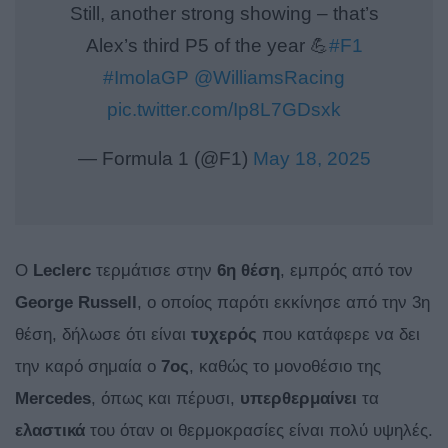
Still, another strong showing – that’s
Alex’s third P5 of the year 💪
#F1
#ImolaGP
@WilliamsRacing
pic.twitter.com/Ip8L7GDsxk
— Formula 1 (@F1)
May 18, 2025
Ο
Leclerc
τερμάτισε στην
6η θέση
, εμπρός από τον
George
Russell
, ο οποίος παρότι εκκίνησε από την 3η
θέση, δήλωσε ότι είναι
τυχερός
που κατάφερε να δει
την καρό σημαία ο
7ος
, καθώς το μονοθέσιο της
Mercedes
, όπως και πέρυσι,
υπερθερμαίνει
τα
ελαστικά
του όταν οι θερμοκρασίες είναι πολύ υψηλές.