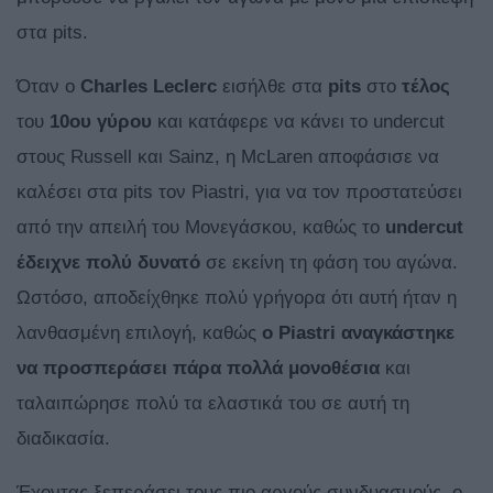
στα pits.
Όταν o
Charles
Leclerc
εισήλθε στα
pits
στο
τέλος
του
10ου γύρου
και κατάφερε να κάνει το undercut
στους Russell και Sainz, η McLaren αποφάσισε να
καλέσει στα pits τον Piastri, για να τον προστατεύσει
από την απειλή του Μονεγάσκου, καθώς το
undercut
έδειχνε
πολύ
δυνατό
σε εκείνη τη φάση του αγώνα.
Ωστόσο, αποδείχθηκε πολύ γρήγορα ότι αυτή ήταν η
λανθασμένη επιλογή, καθώς
ο Piastri αναγκάστηκε
να προσπεράσει πάρα πολλά μονοθέσια
και
ταλαιπώρησε πολύ τα ελαστικά του σε αυτή τη
διαδικασία.
Έχοντας ξεπεράσει τους πιο αργούς συνδυασμούς, ο