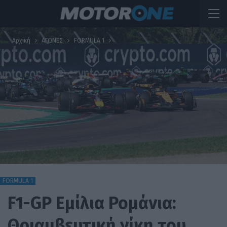
Αρχική
ΑΓΩΝΕΣ
FORMULA 1
FORMULA 1
F1-GP Εμίλια Ρομάνια:
Θριαμβευτική νίκη του