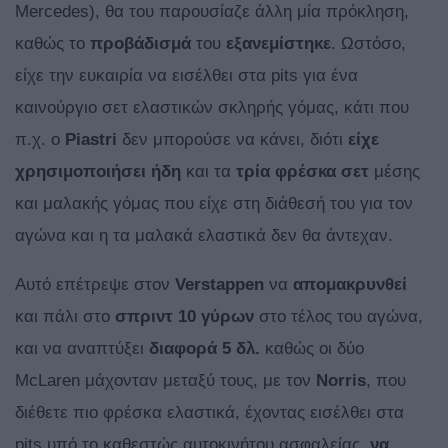
Mercedes), θα του παρουσίαζε άλλη μία πρόκληση,
καθώς το
προβάδισμά
του
εξανεμίστηκε
. Ωστόσο,
είχε την ευκαιρία να εισέλθει στα pits για ένα
καινούργιο σετ ελαστικών σκληρής γόμας, κάτι που
π.χ. o
Piastri
δεν μπορούσε να κάνει, διότι
είχε
χρησιμοποιήσει ήδη
και τα
τρία φρέσκα σετ
μέσης
και μαλακής γόμας που είχε στη διάθεσή του για τον
αγώνα και η τα μαλακά ελαστικά δεν θα άντεχαν.
Αυτό επέτρεψε στον
Verstappen
να
απομακρυνθεί
και πάλι στο
σπριντ
10 γύρων
στο τέλος του αγώνα,
και να αναπτύξει
διαφορά 5 δλ.
καθώς οι δύο
McLaren μάχονταν μεταξύ τους, με τον
Norris
, που
διέθετε πιο φρέσκα ελαστικά, έχοντας εισέλθει στα
pits υπό το καθεστώς αυτοκινήτου ασφαλείας,
να