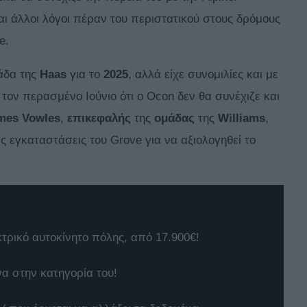
αι άλλοι λόγοι πέραν του περιστατικού στους δρόμους
e.
άδα της
Haas
για το
2025
, αλλά είχε συνομιλίες και με
τον περασμένο Ιούνιο ότι ο Ocon δεν θα συνέχιζε και
mes
Vowles
,
επικεφαλής
της
ομάδας
της
Williams
,
ς εγκαταστάσεις του Grove για να αξιολογηθεί το
κτρικό αυτοκίνητο πόλης, από 17.900€!
να στην κατηγορία του!