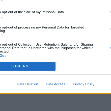
In
ελα
να τον
αξιολογήσω
για το
2025
και το
2026
.
o opt-out of the Sale of my Personal Data.
σουμε αν πραγματικά θα χωρούσε στο μονοθέσιο ή όχι,
In
ιαστάσεις του είναι λίγο δύσκολες σε ορισμένους τομείς».
to opt-out of processing my Personal Data for Targeted
ing.
Carlos Sainz
.
In
σκόταν στο Enstone πριν από τον αγώνα του
o opt-out of Collection, Use, Retention, Sale, and/or Sharing
ersonal Data that Is Unrelated with the Purposes for which it
lected.
 Alpine
(Α110)
που του είχαν παραχωρήσει ως εταιρικό
Out
μα
ανίχνευσης
μέσω
GPS
. Έτσι, αποδείχθηκε ότι η
CONFIRM
illiams
για
πέντε
ώρες
κατά τη διάρκεια της
τσι όλοι στην Alpine έμαθαν ότι ο Esteban πέρασε μισή
Data Deletion
Data Access
Privacy Policy