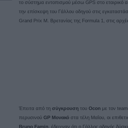
το σύστημα εντοπισμού μέσω GPS στο εταιρικό α
την επίσκεψη του Γάλλου οδηγού στις εγκαταστάσε
Grand Prix Μ. Βρετανίας της Formula 1, στις αρχ
Έπειτα από τη
σύγκρουση
του
Ocon
με τον team
περυσινού
GP Μονακό
στα τέλη Μαΐου, οι επιθετ
Bruno
Famin
, έδειχναν ότι ο Γάλλος οδηγός δύσκ