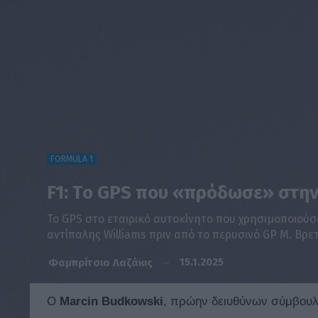
FORMULA 1
F1: Tο GPS που «πρόδωσε» στην
To GPS στο εταιρικό αυτοκίνητο που χρησιμοποιού
αντίπαλης Williams πριν από το περυσινό GP Μ. Βρετ
15.1.2025
Φαμπρίτσιο Λαζάκις
O
Marcin
Budkowski
, πρώην δειυθύνων σύμβουλ