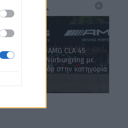
WEBTV
Η Mercedes-AMG CLA 45
κατακτά το Nürburgring με
χρόνο – ρεκόρ στην κατηγορία
(Video)
WEB TV
5.8.2026