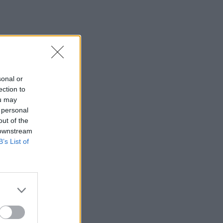
sonal or
ection to
ou may
 personal
out of the
 downstream
B’s List of