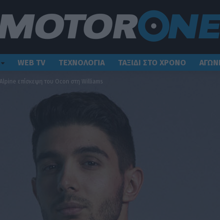
WEB TV
ΤΕΧΝΟΛΟΓΙΑ
ΤΑΞΙΔΙ ΣΤΟ ΧΡΟΝΟ
ΑΓΩΝ
Alpine επίσκεψη του Ocon στη Williams