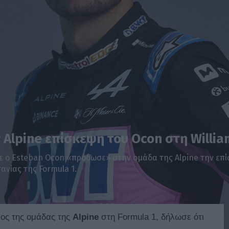
 Alpine επίσκεψη του Ocon στη Willia
σε ο Esteban Ocon «πρόδωσε» στην ομάδα της Alpine την επί
ανίας της Formula 1.
ος της ομάδας της
Alpine
στη Formula 1, δήλωσε ότι