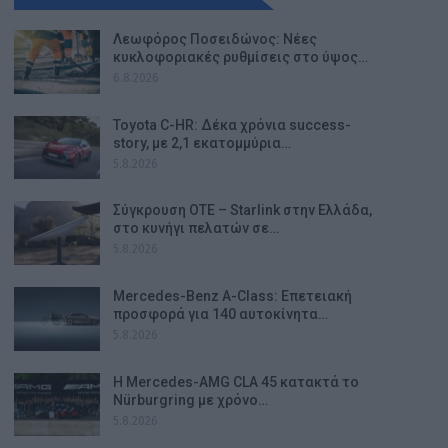
Λεωφόρος Ποσειδώνος: Νέες
κυκλοφοριακές ρυθμίσεις στο ύψος…
6.8.2026
Toyota C-HR: Δέκα χρόνια success-
story, με 2,1 εκατομμύρια…
5.8.2026
Σύγκρουση ΟΤΕ – Starlink στην Ελλάδα,
στο κυνήγι πελατών σε…
5.8.2026
Mercedes-Benz A-Class: Επετειακή
προσφορά για 140 αυτοκίνητα…
5.8.2026
Η Mercedes-AMG CLA 45 κατακτά το
Nürburgring με χρόνο…
5.8.2026