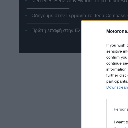
Mercedes-Benz GLB Hybrid: Το premium SUV
Οδηγούμε στην Γερμανία το Jeep Compass 
Πρώτη επαφή στην Ελλάδα με το νέο Renaul
Motorone.
If you wish 
sensitive in
confirm you
continue se
information 
further disc
participants
Downstream 
Persona
I want t