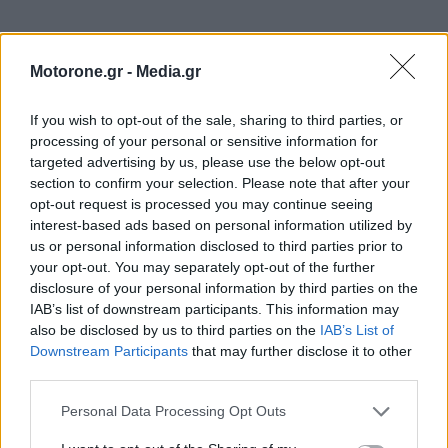
Motorone.gr -
Media.gr
If you wish to opt-out of the sale, sharing to third parties, or
processing of your personal or sensitive information for
targeted advertising by us, please use the below opt-out
section to confirm your selection. Please note that after your
ΕΠΙΚΑΙΡΟΤΗΤΑ
opt-out request is processed you may continue seeing
interest-based ads based on personal information utilized by
us or personal information disclosed to third parties prior to
GAC: Πώς το software αλλάζει το αυτοκίνητο του
your opt-out. You may separately opt-out of the further
μέλλοντος…
disclosure of your personal information by third parties on the
6.8.2026
IAB’s list of downstream participants. This information may
also be disclosed by us to third parties on the
IAB’s List of
Mercedes-AMG GT 53 4-Door Coupe: Το αμιγώς
Downstream Participants
that may further disclose it to other
ηλεκτρικό GT με…
third parties.
6.8.2026
Personal Data Processing Opt Outs
Κυκλοφοριακές ρυθμίσεις στον κόμβο
Μεταμόρφωσης – Πώς…