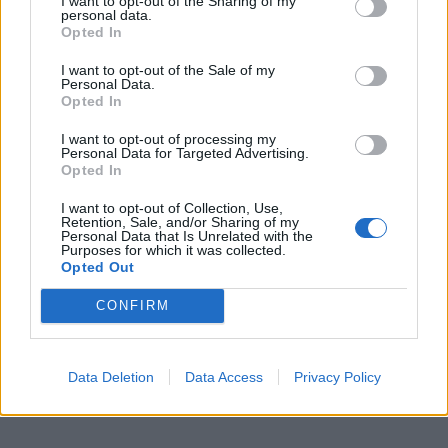
I want to opt-out of the Sharing of my
personal data.
6.8.2026
Opted In
e-νημερώσου 2026 – Ford Kuga: Προηγμένη Full
I want to opt-out of the Sale of my
Hybrid…
Personal Data.
Opted In
6.8.2026
I want to opt-out of processing my
Η Γερμανία, το τελευταίο μεγάλο δωρεάν οδικό
Personal Data for Targeted Advertising.
δίκτυο της…
Opted In
6.8.2026
I want to opt-out of Collection, Use,
Retention, Sale, and/or Sharing of my
Personal Data that Is Unrelated with the
Purposes for which it was collected.
Opted Out
CONFIRM
Data Deletion
Data Access
Privacy Policy