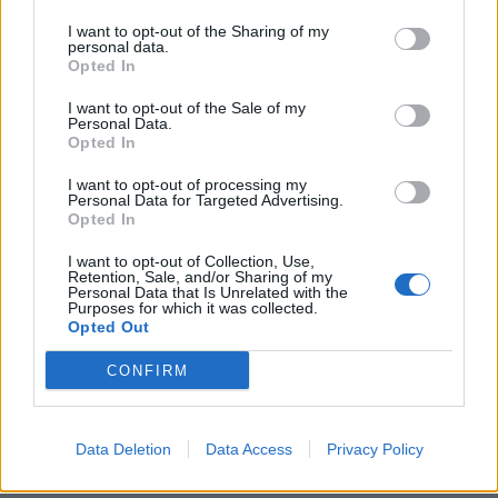
Σύγκρουση ΟΤΕ – Starlink στην Ελλάδα, στο κυνήγι
πελατών σε…
I want to opt-out of the Sharing of my
personal data.
5.8.2026
Opted In
Mercedes-Benz A-Class: Επετειακή προσφορά
I want to opt-out of the Sale of my
για 140 αυτοκίνητα…
Personal Data.
Opted In
5.8.2026
I want to opt-out of processing my
Η Mercedes-AMG CLA 45 κατακτά το Nürburgring
Personal Data for Targeted Advertising.
με χρόνο…
Opted In
5.8.2026
I want to opt-out of Collection, Use,
Retention, Sale, and/or Sharing of my
Personal Data that Is Unrelated with the
Leapmotor B05: Οι τιμές του για την ελληνική
Purposes for which it was collected.
αγορά
Opted Out
5.8.2026
CONFIRM
Data Deletion
Data Access
Privacy Policy