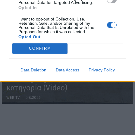
Personal Data for Targeted Advertising.
Opted In
I want to opt-out of Collection, Use,
Retention, Sale, and/or Sharing of my
Personal Data that Is Unrelated with the
Purposes for which it was collected.
Opted Out
CONFIRM
Η Mercedes-AMG CLA 45 κατακτά το
Data Deletion
Data Access
Privacy Policy
Nürburgring με χρόνο – ρεκόρ στην
κατηγορία (Video)
WEB TV
5.8.2026