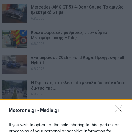
Mercedes-AMG GT 53 4-Door Coupe: Το αμιγώς
ηλεκτρικό GT με…
6.8.2026
Κυκλοφοριακές ρυθμίσεις στον κόμβο
Μεταμόρφωσης – Πώς…
6.8.2026
e-νημερώσου 2026 – Ford Kuga: Προηγμένη Full
Hybrid…
6.8.2026
Η Γερμανία, το τελευταίο μεγάλο δωρεάν οδικό
δίκτυο της…
6.8.2026
Λεωφόρος Ποσειδώνος: Νέες κυκλοφοριακές
Motorone.gr -
Media.gr
ρυθμίσεις στο ύψος…
6.8.2026
If you wish to opt-out of the sale, sharing to third parties, or
processing of your personal or sensitive information for