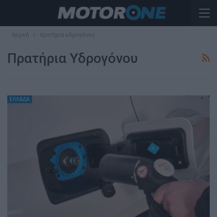
Αρχική
πρατήρια υδρογόνου
Πρατήρια Υδρογόνου
ΕΛΛΑΔΑ