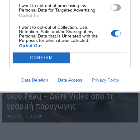
I want to opt-out of processing my
WEBTV
Personal Data for Targeted Advertising.
Opted In
I want to opt-out of Collection, Use,
Retention, Sale, and/or Sharing of my
Personal Data that Is Unrelated with the
Purposes for which it was collected.
Opted Out
CONFIRM
Data Deletion
Data Access
Privacy Policy
Skoda: Ξεκίνησε η παραγωγή του
νέου Peaq – Δείτε Video από τη
γραμμή παραγωγής
WEB TV
6.8.2026