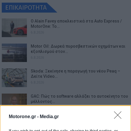
ΕΠΙΚΑΙΡΟΤΗΤΑ
Ο Alain Favey αποκλειστικά στα Auto Express /
MotorOne: Το…
6.8.2026
Motor Oil: Δωρεά πυροσβεστικών οχημάτων και
εξοπλισμού στον…
6.8.2026
Skoda: Ξεκίνησε η παραγωγή του νέου Peaq –
Δείτε Video…
6.8.2026
GAC: Πώς το software αλλάζει το αυτοκίνητο του
μέλλοντος…
6.8.2026
Motorone.gr -
Media.gr
Mercedes-AMG GT 53 4-Door Coupe: Το αμιγώς
ηλεκτρικό GT με…
If you wish to opt-out of the sale, sharing to third parties, or