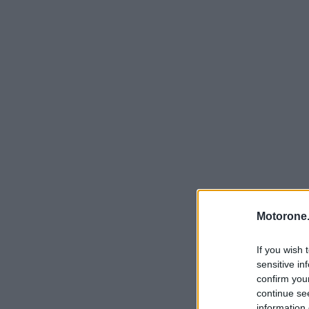
Motorone.
If you wish 
sensitive in
confirm you
continue se
information 