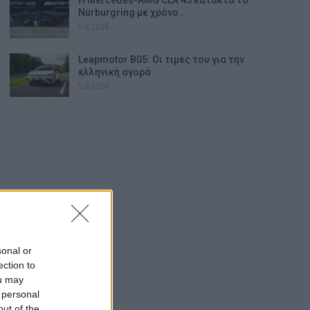
Nürburgring με χρόνο…
5.8.2026
Leapmotor B05: Οι τιμές του για την
ελληνική αγορά
5.8.2026
sonal or
ection to
ou may
 personal
out of the