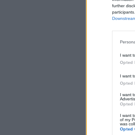
further disc
participants
Downstream 
Persona
I want t
Opted 
I want t
Opted 
I want 
Advertis
Opted 
I want t
of my P
was col
Opted 