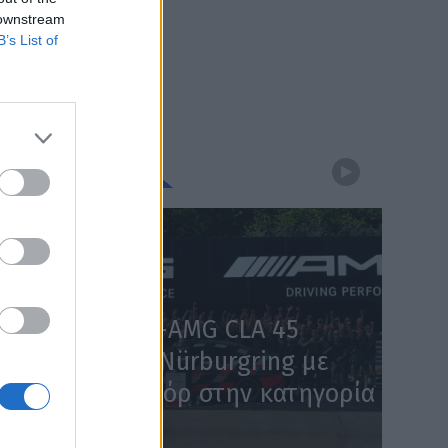
 downstream
B’s List of
WEBTV
Η Mercedes-AMG CLA 45
κατακτά το Nürburgring με
χρόνο – ρεκόρ στην κατηγορία
(Video)